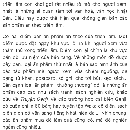
triển lãm còn khơi gợi rất nhiều tò mò cho người xem,
nhất là những ai quan tâm tới văn hoá, văn học Nhật
Bản. Điều này được thể hiện qua không gian bán các
sản phẩm ăn theo triển lãm.
Có hai điểm bán ấn phẩm ăn theo của triển lãm. Một
điểm được đặt ngay khu vực lối ra khi người xem vừa
thăm thú xong triển lãm. Điểm còn lại chính là khu vực
bán đồ lưu niệm của bảo tàng. Về những món đồ được
bày bán, loại ấn phẩm thứ nhất là bản sao hình ảnh của
các tác phẩm mà người xem vừa chiêm ngưỡng, đa
dạng từ khăn, postcard, sổ ghi, cho tới bút, kẹp sách…
Bên cạnh loại ấn phẩm “thường thường” đó là những ấn
phẩm cấp cao như sách tranh, sách nghiên cứu, khảo
cứu về
Truyện Genji
, về các trường hợp cải biên Genji,
có cuốn chỉ in 60 bản; hay tuyển tập Waka cổ điển, sách
biên dịch cổ văn sang tiếng Nhật hiện đại… Nhìn chung,
các ấn phẩm mua để làm quà cũng có, mà để nghiền
ngẫm cũng nhiều.