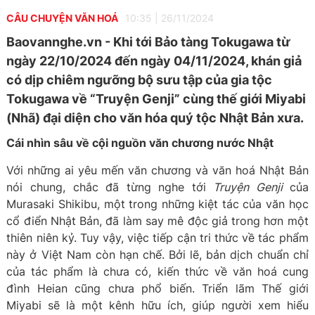
CÂU CHUYỆN VĂN HOÁ
10:35
|
26/11/2024
Baovannghe.vn - Khi tới Bảo tàng Tokugawa từ
ngày 22/10/2024 đến ngày 04/11/2024, khán giả
có dịp chiêm ngưỡng bộ sưu tập của gia tộc
Tokugawa về “Truyện Genji” cùng thế giới Miyabi
(Nhã) đại diện cho văn hóa quý tộc Nhật Bản xưa.
Cái nhìn sâu về cội nguồn văn chương nước Nhật
Với những ai yêu mến văn chương và văn hoá Nhật Bản
nói chung, chắc đã từng nghe tới
Truyện Genji
của
Murasaki Shikibu, một trong những kiệt tác của văn học
cổ điển Nhật Bản, đã làm say mê độc giả trong hơn một
thiên niên kỷ. Tuy vậy, việc tiếp cận tri thức về tác phẩm
này ở Việt Nam còn hạn chế. Bởi lẽ, bản dịch chuẩn chỉ
của tác phẩm là chưa có, kiến thức về văn hoá cung
đình Heian cũng chưa phổ biến. Triển lãm Thế giới
Miyabi sẽ là một kênh hữu ích, giúp người xem hiểu