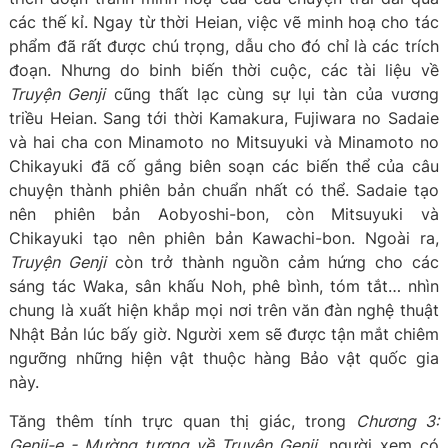
các thế kỉ. Ngay từ thời Heian, việc vẽ minh hoạ cho tác
phẩm đã rất được chú trọng, dẫu cho đó chỉ là các trích
đoạn. Nhưng do binh biến thời cuộc, các tài liệu về
Truyện Genji
cũng thất lạc cùng sự lụi tàn của vương
triều Heian. Sang tới thời Kamakura, Fujiwara no Sadaie
và hai cha con Minamoto no Mitsuyuki và Minamoto no
Chikayuki đã cố gắng biên soạn các biến thể của câu
chuyện thành phiên bản chuẩn nhất có thể. Sadaie tạo
nên phiên bản Aobyoshi-bon, còn Mitsuyuki và
Chikayuki tạo nên phiên bản Kawachi-bon. Ngoài ra,
Truyện Genji
còn trở thành nguồn cảm hứng cho các
sáng tác Waka, sân khấu Noh, phê bình, tóm tắt… nhìn
chung là xuất hiện khắp mọi nơi trên văn đàn nghệ thuật
Nhật Bản lúc bấy giờ. Người xem sẽ được tận mắt chiêm
ngưỡng những hiện vật thuộc hàng Bảo vật quốc gia
này.
Tăng thêm tính trực quan thị giác, trong
Chương 3:
Genji-e - Mường tượng về Truyện Genji
, người xem có