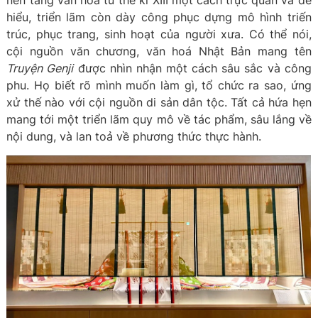
nền tảng văn hoá từ thế kỉ XIII một cách trực quan và dễ
hiểu, triển lãm còn dày công phục dựng mô hình triến
trúc, phục trang, sinh hoạt của người xưa. Có thể nói,
cội nguồn văn chương, văn hoá Nhật Bản mang tên
Truyện Genji
được nhìn nhận một cách sâu sắc và công
phu. Họ biết rõ mình muốn làm gì, tổ chức ra sao, ứng
xử thế nào với cội nguồn di sản dân tộc. Tất cả hứa hẹn
mang tới một triển lãm quy mô về tác phẩm, sâu lắng về
nội dung, và lan toả về phương thức thực hành.