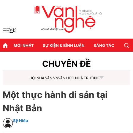
MỚI NHẤT
SỰ KIỆN & BÌNH LUẬN
SÁNG TÁC
DIỄN
CHUYÊN ĐỀ
HỘI NHÀ VĂN VN
VĂN HỌC NHÀ TRƯỜNG
Một thực hành di sản tại
Nhật Bản
Sỹ Hiếu