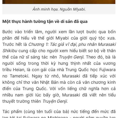
Ảnh minh họa. Nguồn Mlyabi.
Một thực hành tường tận về di sản đã qua
Bước vào triển lãm, người xem lần lượt bước qua bốn
phần để hiểu về thế giới Miyabi của giới quý tộc xưa.
Trước hết là
Chương 1: Tác giả vĩ đại, phu nhân Murasaki
Shikibu
cung cấp cho người xem hiểu biết sơ bộ về thân
thế của nữ sĩ sáng tác nên
Truyện Genji
. Theo đó, bà là
người sống trong thời kỳ hưng thịnh nhất của vương
triều Heian, là con gái của nhà Trung Quốc học Fujiwara
no Tametoki. Ngay từ nhỏ, Murasaki đã tiếp xúc với
không chỉ thơ văn Nhật Bản mà còn cả văn chương kinh
điển của Trung Quốc. Với vốn liếng chữ nghĩa hơn cả
nhiều nam giới lúc bấy giờ, Murasaki đã viết nên tiểu
thuyết trường thiên
Truyện Genji
.
Tác phẩm (cùng tên tuổi của bà) nức tiếng đến mức đã
lan tới tai Fujiwara no Michinaga - người nắm quyền lực