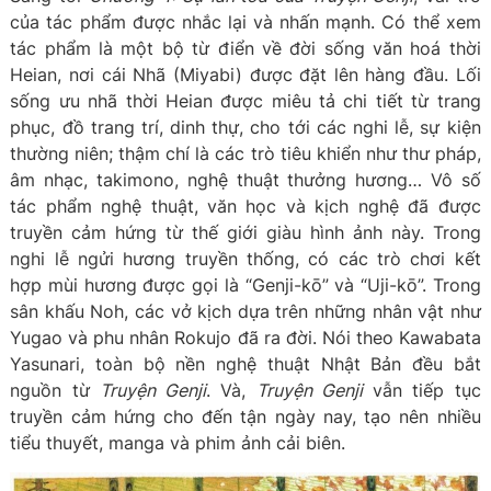
của tác phẩm được nhắc lại và nhấn mạnh. Có thể xem
tác phẩm là một bộ từ điển về đời sống văn hoá thời
Heian, nơi cái Nhã (Miyabi) được đặt lên hàng đầu. Lối
sống ưu nhã thời Heian được miêu tả chi tiết từ trang
phục, đồ trang trí, dinh thự, cho tới các nghi lễ, sự kiện
thường niên; thậm chí là các trò tiêu khiển như thư pháp,
âm nhạc, takimono, nghệ thuật thưởng hương… Vô số
tác phẩm nghệ thuật, văn học và kịch nghệ đã được
truyền cảm hứng từ thế giới giàu hình ảnh này. Trong
nghi lễ ngửi hương truyền thống, có các trò chơi kết
hợp mùi hương được gọi là “Genji-kō” và “Uji-kō”. Trong
sân khấu Noh, các vở kịch dựa trên những nhân vật như
Yugao và phu nhân Rokujo đã ra đời. Nói theo Kawabata
Yasunari, toàn bộ nền nghệ thuật Nhật Bản đều bắt
nguồn từ
Truyện Genji
. Và,
Truyện Genji
vẫn tiếp tục
truyền cảm hứng cho đến tận ngày nay, tạo nên nhiều
tiểu thuyết, manga và phim ảnh cải biên.