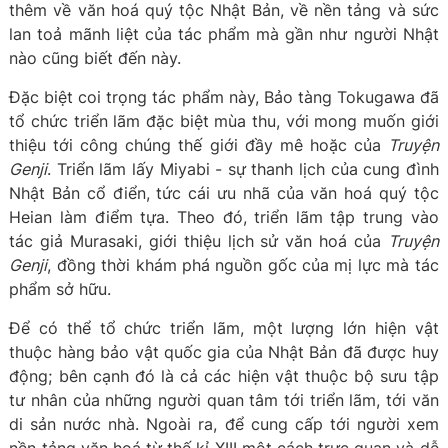
thêm về văn hoá quý tộc Nhật Bản, về nền tảng và sức
lan toả mãnh liệt của tác phẩm mà gần như người Nhật
nào cũng biết đến này.
Đặc biệt coi trọng tác phẩm này, Bảo tàng Tokugawa đã
tổ chức triển lãm đặc biệt mùa thu, với mong muốn giới
thiệu tới công chúng thế giới đầy mê hoặc của
Truyện
Genji
. Triển lãm lấy Miyabi - sự thanh lịch của cung đình
Nhật Bản cổ điển, tức cái ưu nhã của văn hoá quý tộc
Heian làm điểm tựa. Theo đó, triển lãm tập trung vào
tác giả Murasaki, giới thiệu lịch sử văn hoá của
Truyện
Genji
, đồng thời khám phá nguồn gốc của mị lực mà tác
phẩm sở hữu.
Để có thể tổ chức triển lãm, một lượng lớn hiện vật
thuộc hàng bảo vật quốc gia của Nhật Bản đã được huy
động; bên cạnh đó là cả các hiện vật thuộc bộ sưu tập
tư nhân của những người quan tâm tới triển lãm, tới văn
di sản nước nhà. Ngoài ra, để cung cấp tới người xem