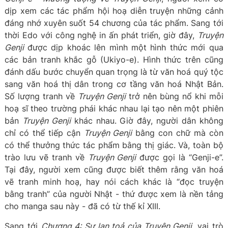
dịp xem các tác phẩm hội hoạ diễn truyện những cảnh
đáng nhớ xuyên suốt 54 chương của tác phẩm. Sang tới
thời Edo với công nghệ in ấn phát triển, giờ đây,
Truyện
Genji
được dịp khoác lên mình một hình thức mới qua
các bản tranh khắc gỗ (Ukiyo-e). Hình thức trên cũng
đánh dấu bước chuyển quan trọng là từ văn hoá quý tộc
sang văn hoá thị dân trong cơ tầng văn hoá Nhật Bản.
Số lượng tranh về
Truyện Genji
trở nên bùng nổ khi mỗi
hoạ sĩ theo trường phái khác nhau lại tạo nên một phiên
bản
Truyện Genji
khác nhau. Giờ đây, người dân không
chỉ có thể tiếp cận
Truyện Genji
bằng con chữ mà còn
có thể thưởng thức tác phẩm bằng thị giác. Và, toàn bộ
trào lưu vẽ tranh về
Truyện Genji
được gọi là “Genji-e”.
Tại đây, người xem cũng được biết thêm rằng văn hoá
vẽ tranh minh hoạ, hay nói cách khác là “đọc truyện
bằng tranh” của người Nhật - thứ được xem là nền tảng
cho manga sau này - đã có từ thế kỉ XIII.
Sang tới
Chương 4: Sự lan toả của Truyện Genji
, vai trò