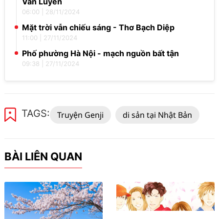
Văn Luyến
06:00
|
28/11/2024
Mặt trời vẫn chiếu sáng - Thơ Bạch Diệp
11:00
|
27/11/2024
Phố phường Hà Nội - mạch nguồn bất tận
09:38
|
27/11/2024
TAGS:
Truyện Genji
di sản tại Nhật Bản
BÀI LIÊN QUAN