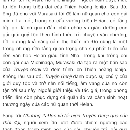
to lớn trong triều đại của Thiên hoàng Ichijo. Sau đó,
ông đã cho vời Murasaki tới để làm nữ quan cho con gái
mình. Lại nói, trong cơ cấu vương triều Heian, có tầng
lớp gọi là nữ quan đảm nhận chức vụ giáo dưỡng con
gái giới quý tộc theo hình thức trò chuyện văn chương,
bồi dưỡng khả năng cảm thụ thẩm mĩ. Đó cũng là một
trong những nền tảng quan trọng cho sự phát triển của
nền văn học Heian giàu tính Nhã. Trong khi trông coi
con gái của Michinaga, Murasaki đã tạo ra một bản sao
của
Truyện Genji
và đem trình lên Thiên hoàng Ichijo.
Không lâu sau đó,
Truyện Genji
dành được sự chú ý của
giới quý tộc và trở nên nổi tiếng, âm vang của nó còn
tận tới sau này. Ngoài giới thiệu về tác giả, trong phòng
triển lãm còn phục dựng cả quần áo và cảnh sinh hoạt
thường ngày của các nữ quan thời Heian.
Sang tới
Chương 2: Đọc và tái hiện Truyện Genji qua các
thời đại
, người xem lần lượt được chiêm ngưỡng các
trích đoạn tranh minh hoạ của câu chuyện trải dài qua