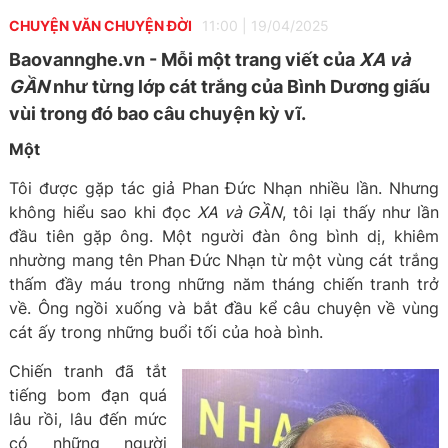
CHUYỆN VĂN CHUYỆN ĐỜI
11:00
|
19/04/2025
Baovannghe.vn - Mỗi một trang viết của
XA và
GẦN
như từng lớp cát trắng của Bình Dương giấu
vùi trong đó bao câu chuyện kỳ vĩ.
Một
Tôi được gặp tác giả Phan Đức Nhạn nhiều lần. Nhưng
không hiểu sao khi đọc
XA và GẦN
, tôi lại thấy như lần
đầu tiên gặp ông. Một người đàn ông bình dị, khiêm
nhường mang tên Phan Đức Nhạn từ một vùng cát trắng
thấm đầy máu trong những năm tháng chiến tranh trở
về. Ông ngồi xuống và bắt đầu kể câu chuyện về vùng
cát ấy trong những buổi tối của hoà bình.
Chiến tranh đã tắt
tiếng bom đạn quá
lâu rồi, lâu đến mức
có những người