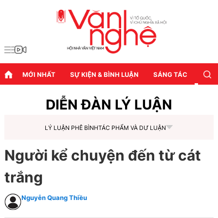
MỚI NHẤT
SỰ KIỆN & BÌNH LUẬN
SÁNG TÁC
DIỄN
DIỄN ĐÀN LÝ LUẬN
LÝ LUẬN PHÊ BÌNH
TÁC PHẨM VÀ DƯ LUẬN
Người kể chuyện đến từ cát
trắng
Nguyễn Quang Thiều