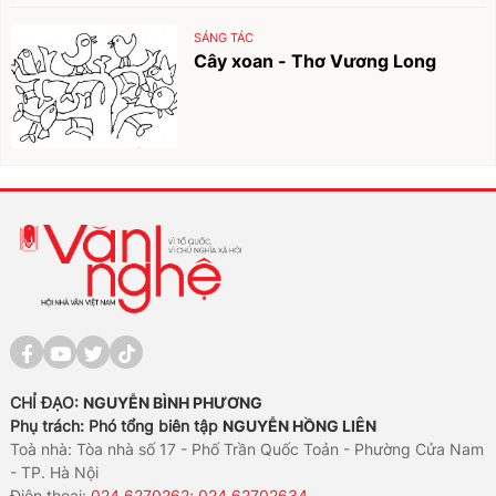
SÁNG TÁC
Cây xoan - Thơ Vương Long
CHỈ ĐẠO:
NGUYỄN BÌNH PHƯƠNG
Phụ trách: Phó tổng biên tập
NGUYỄN HỒNG LIÊN
Toà nhà: Tòa nhà số 17 - Phố Trần Quốc Toản - Phường Cửa Nam
- TP. Hà Nội
Điện thoại:
024.6270262; 024.62702634