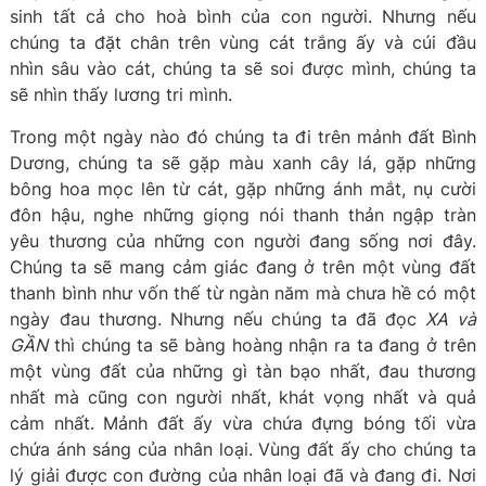
sinh tất cả cho hoà bình của con người. Nhưng nếu
chúng ta đặt chân trên vùng cát trắng ấy và cúi đầu
nhìn sâu vào cát, chúng ta sẽ soi được mình, chúng ta
sẽ nhìn thấy lương tri mình.
Trong một ngày nào đó chúng ta đi trên mảnh đất Bình
Dương, chúng ta sẽ gặp màu xanh cây lá, gặp những
bông hoa mọc lên từ cát, gặp những ánh mắt, nụ cười
đôn hậu, nghe những giọng nói thanh thản ngập tràn
yêu thương của những con người đang sống nơi đây.
Chúng ta sẽ mang cảm giác đang ở trên một vùng đất
thanh bình như vốn thế từ ngàn năm mà chưa hề có một
ngày đau thương. Nhưng nếu chúng ta đã đọc
XA và
GẦN
thì chúng ta sẽ bàng hoàng nhận ra ta đang ở trên
một vùng đất của những gì tàn bạo nhất, đau thương
nhất mà cũng con người nhất, khát vọng nhất và quả
cảm nhất. Mảnh đất ấy vừa chứa đựng bóng tối vừa
chứa ánh sáng của nhân loại. Vùng đất ấy cho chúng ta
lý giải được con đường của nhân loại đã và đang đi. Nơi