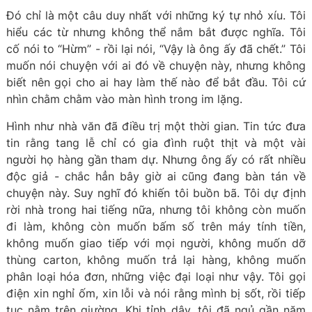
Đó chỉ là một câu duy nhất với những ký tự nhỏ xíu. Tôi
hiểu các từ nhưng không thể nắm bắt được nghĩa. Tôi
cố nói to “Hừm” - rồi lại nói, “Vậy là ông ấy đã chết.” Tôi
muốn nói chuyện với ai đó về chuyện này, nhưng không
biết nên gọi cho ai hay làm thế nào để bắt đầu. Tôi cứ
nhìn chằm chằm vào màn hình trong im lặng.
Hình như nhà văn đã điều trị một thời gian. Tin tức đưa
tin rằng tang lễ chỉ có gia đình ruột thịt và một vài
người họ hàng gần tham dự. Nhưng ông ấy có rất nhiều
độc giả - chắc hẳn bây giờ ai cũng đang bàn tán về
chuyện này. Suy nghĩ đó khiến tôi buồn bã. Tôi dự định
rời nhà trong hai tiếng nữa, nhưng tôi không còn muốn
đi làm, không còn muốn bấm số trên máy tính tiền,
không muốn giao tiếp với mọi người, không muốn dỡ
thùng carton, không muốn trả lại hàng, không muốn
phân loại hóa đơn, những việc đại loại như vậy. Tôi gọi
điện xin nghỉ ốm, xin lỗi và nói rằng mình bị sốt, rồi tiếp
tục nằm trên giường. Khi tỉnh dậy, tôi đã ngủ gần năm