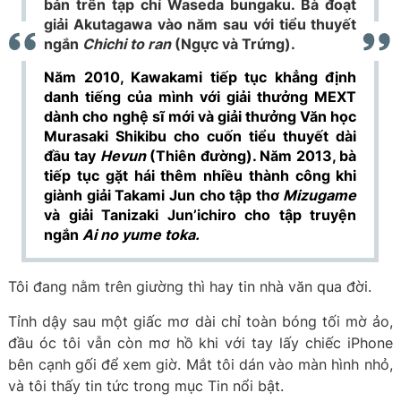
bản trên tạp chí Waseda bungaku. Bà đoạt
giải Akutagawa vào năm sau với tiểu thuyết
ngắn
Chichi to ran
(Ngực và Trứng).
Năm 2010, Kawakami tiếp tục khẳng định
danh tiếng của mình với
giải thưởng MEXT
dành cho nghệ sĩ mới và giải thưởng Văn học
Murasaki Shikibu cho cuốn tiểu thuyết dài
đầu tay
Hevun
(Thiên đường). Năm 2013, bà
tiếp tục gặt hái thêm nhiều thành công khi
giành giải Takami Jun cho tập thơ
Mizugame
và
giải Tanizaki Jun’ichiro cho tập truyện
ngắn
Ai no yume toka.
Tôi đang nằm trên giường thì hay tin nhà văn qua đời.
Tỉnh dậy sau một giấc mơ dài chỉ toàn bóng tối mờ ảo,
đầu óc tôi vẫn còn mơ hồ khi với tay lấy chiếc iPhone
bên cạnh gối để xem giờ. Mắt tôi dán vào màn hình nhỏ,
và tôi thấy tin tức trong mục Tin nổi bật.