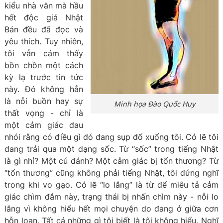
kiểu nhà văn mà hầu
hết độc giả Nhật
Bản đều đã đọc và
yêu thích. Tuy nhiên,
tôi vẫn cảm thấy
bồn chồn một cách
kỳ lạ trước tin tức
này. Đó không hẳn
là nỗi buồn hay sự
Minh họa Đào Quốc Huy
thất vọng - chỉ là
một cảm giác đau
nhói rằng có điều gì đó đang sụp đổ xuống tôi. Có lẽ tôi
đang trải qua một dạng sốc. Từ “sốc” trong tiếng Nhật
là gì nhỉ? Một cú đánh? Một cảm giác bị tổn thương? Từ
“tổn thương” cũng không phải tiếng Nhật, tôi đứng nghĩ
trong khi vo gạo. Có lẽ “lo lắng” là từ để miêu tả cảm
giác chìm đắm này, trạng thái bị nhấn chìm này - nỗi lo
lắng vì không hiểu hết mọi chuyện do đang ở giữa cơn
hỗn loạn. Tất cả những gì tôi biết là tôi không hiểu. Nghĩ