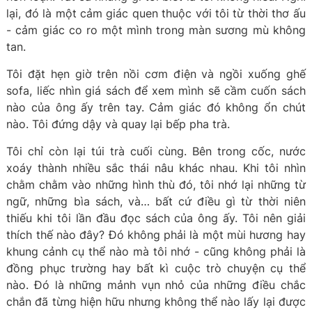
lại, đó là một cảm giác quen thuộc với tôi từ thời thơ ấu
- cảm giác co ro một mình trong màn sương mù không
tan.
Tôi đặt hẹn giờ trên nồi cơm điện và ngồi xuống ghế
sofa, liếc nhìn giá sách để xem mình sẽ cầm cuốn sách
nào của ông ấy trên tay. Cảm giác đó không ổn chút
nào. Tôi đứng dậy và quay lại bếp pha trà.
Tôi chỉ còn lại túi trà cuối cùng. Bên trong cốc, nước
xoáy thành nhiều sắc thái nâu khác nhau. Khi tôi nhìn
chằm chằm vào những hình thù đó, tôi nhớ lại những từ
ngữ, những bìa sách, và… bất cứ điều gì từ thời niên
thiếu khi tôi lần đầu đọc sách của ông ấy. Tôi nên giải
thích thế nào đây? Đó không phải là một mùi hương hay
khung cảnh cụ thể nào mà tôi nhớ - cũng không phải là
đồng phục trường hay bất kì cuộc trò chuyện cụ thể
nào. Đó là những mảnh vụn nhỏ của những điều chắc
chắn đã từng hiện hữu nhưng không thể nào lấy lại được