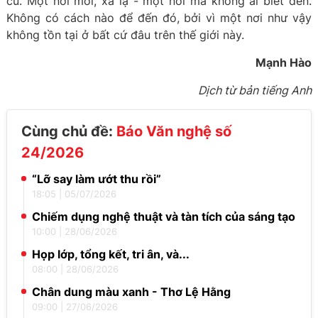
cũ. Một nơi mới, xa lạ - một nơi mà không ai biết đến.
Không có cách nào để đến đó, bởi vì một nơi như vậy
không tồn tại ở bất cứ đâu trên thế giới này.
Mạnh Hào
Dịch từ bản tiếng Anh
Cùng chủ đề:
Báo Văn nghệ số
24/2026
“Lỡ say làm ướt thu rồi”
18:05
|
05/07/2026
Chiếm dụng nghệ thuật và tàn tích của sáng tạo
10:00
|
28/06/2026
Họp lớp, tổng kết, tri ân, và...
08:00
|
28/06/2026
Chân dung màu xanh - Thơ Lệ Hằng
09:00
|
27/06/2026