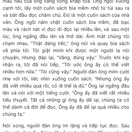
màu nâu của ông vang vọng khắp toa. Ông ngồi xuống
cạnh tôi, lấy một cuốn sách bìa mềm nhỏ từ túi sau ra
và bắt đầu đọc chăm chú. Đó là một cuốn sách của nhà
văn. Ông ngồi nắm chặt cuốn sách bìa mềm, đã bạc
màu và rách nát vì đọc đi đọc lại nhiều lần, và sau một
lúc, ông ngẩng đầu lên và thở dài. Ánh mắt chúng tôi
chạm nhau. “Thật đáng tiếc,” ông nói và quay bìa sách
về phía tôi. Tôi giật mình khi được một người lạ nói
chuyện, nhưng đáp lại, “Vâng, đúng vậy.” Trước khi kịp
nhận ra, tôi đã nói tiếp, “Tôi ước ông ấy có thể viết
nhiều hơn nữa.” “Tôi cũng vậy.” Người đàn ông mỉm cười
nhẹ với tôi, liếc nhìn xuống cuốn sách. “Nhưng ông ấy
đã viết nhiều quá rồi, có lẽ thế là đủ.” Ông lại ngẩng đầu
lên và nói với một tiếng cười. “Ông ấy đã viết rất nhiều
tiểu thuyết. Tất cả những gì ông ấy để lại, chúng ta có
thể dành cả đời để đọc. Ông ấy đã để lại quá nhiều cho
chúng ta.”
Nói xong, người đàn ông im lặng và tiếp tục đọc. Sau