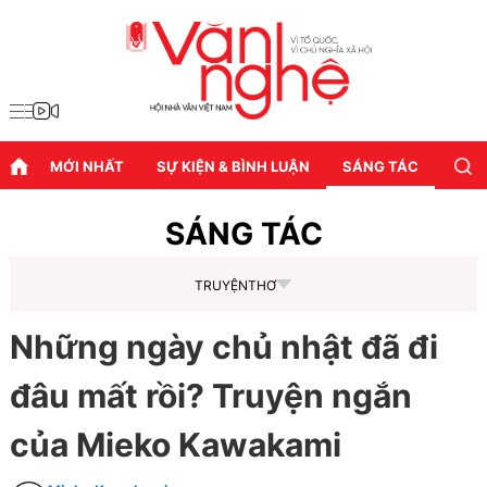
MỚI NHẤT
SỰ KIỆN & BÌNH LUẬN
SÁNG TÁC
DIỄN
SÁNG TÁC
TRUYỆN
THƠ
Những ngày chủ nhật đã đi
đâu mất rồi? Truyện ngắn
của Mieko Kawakami