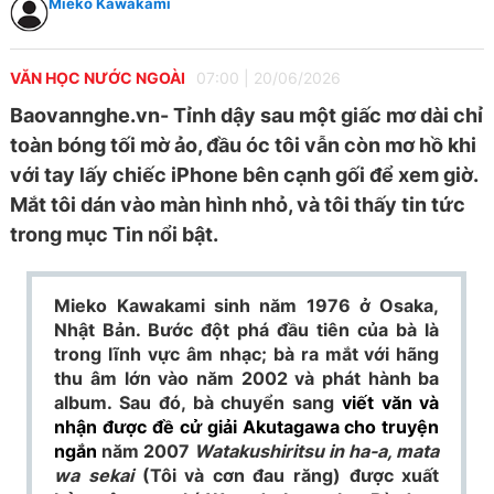
Mieko Kawakami
VĂN HỌC NƯỚC NGOÀI
07:00
|
20/06/2026
Baovannghe.vn- Tỉnh dậy sau một giấc mơ dài chỉ
toàn bóng tối mờ ảo, đầu óc tôi vẫn còn mơ hồ khi
với tay lấy chiếc iPhone bên cạnh gối để xem giờ.
Mắt tôi dán vào màn hình nhỏ, và tôi thấy tin tức
trong mục Tin nổi bật.
Mieko Kawakami sinh năm 1976 ở Osaka,
Nhật Bản. Bước đột phá đầu tiên của bà là
trong lĩnh vực âm nhạc; bà ra mắt với hãng
thu âm lớn vào năm 2002 và phát hành ba
album. Sau đó, bà chuyển sang
viết văn và
nhận được đề cử giải Akutagawa cho truyện
ngắn
năm 2007
Watakushiritsu in ha-a, mata
wa sekai
(Tôi và cơn đau răng) được xuất