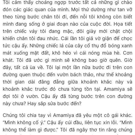
Tôi cảm thấy choáng ngợp trước tất cả những gì chào
đón các giác quan của mình. Mọi thứ dường như tan vỡ
theo từng bước chân tôi đi, đến nỗi tôi không còn biết
mình đang sống ở giai đoạn nào của cuộc đời. Họa tiết
trên chiếc váy tôi đang mặc, đôi giày mới chật chội
khiến chân tôi đau nhức. Cái lần tôi giả vờ giận để chọc
tức cậu ấy. Những chiếc lá của cây cổ thụ đổ bóng xanh
mát xuống mặt đất, khô héo vì cái nóng mùa hè. Cơn
khát. Tôi đã ước gì mình sẽ không bao giờ quên. Giờ
đây, tất cả ùa về. Tôi lại một lần nữa bước đi trên con
đường quen thuộc đến vườn bách thảo, như thể khoảng
thời gian dài đằng đẵng giữa khoảnh khắc này và
khoảnh khắc trước đó chưa từng tồn tại. Amamiya sẽ
đợi tôi ở vườn. Cậu ấy đã từng bước trên con đường
này chưa? Hay sắp sửa bước đến?
Chúng tôi chia tay vì Amamiya đã yêu một cô gái khác.
“Mình không cố ý.” Cậu ấy cúi đầu, liên tục xin lỗi. “Mình
không thể làm gì được.” Tôi đã ngây thơ tin rằng chúng