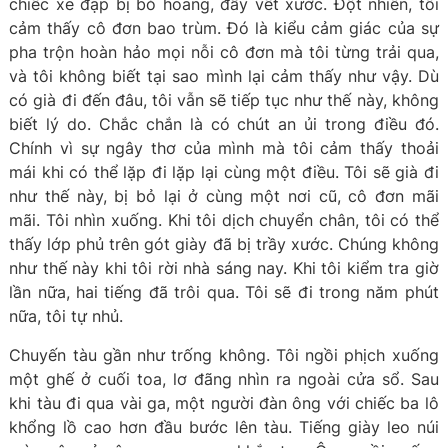
chiếc xe đạp bị bỏ hoang, đầy vết xước. Đột nhiên, tôi
cảm thấy cô đơn bao trùm. Đó là kiểu cảm giác của sự
pha trộn hoàn hảo mọi nỗi cô đơn mà tôi từng trải qua,
và tôi không biết tại sao mình lại cảm thấy như vậy. Dù
có già đi đến đâu, tôi vẫn sẽ tiếp tục như thế này, không
biết lý do. Chắc chắn là có chút an ủi trong điều đó.
Chính vì sự ngây thơ của mình mà tôi cảm thấy thoải
mái khi có thể lặp đi lặp lại cùng một điều. Tôi sẽ già đi
như thế này, bị bỏ lại ở cùng một nơi cũ, cô đơn mãi
mãi. Tôi nhìn xuống. Khi tôi dịch chuyển chân, tôi có thể
thấy lớp phủ trên gót giày đã bị trầy xước. Chúng không
như thế này khi tôi rời nhà sáng nay. Khi tôi kiểm tra giờ
lần nữa, hai tiếng đã trôi qua. Tôi sẽ đi trong năm phút
nữa, tôi tự nhủ.
Chuyến tàu gần như trống không. Tôi ngồi phịch xuống
một ghế ở cuối toa, lơ đãng nhìn ra ngoài cửa sổ. Sau
khi tàu đi qua vài ga, một người đàn ông với chiếc ba lô
khổng lồ cao hơn đầu bước lên tàu. Tiếng giày leo núi