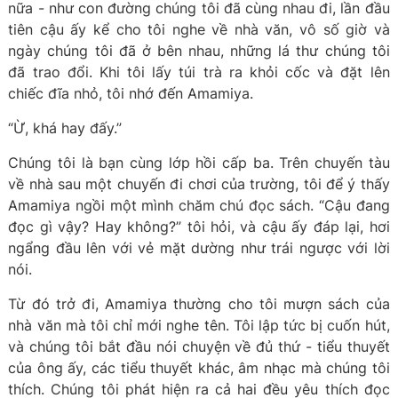
nữa - như con đường chúng tôi đã cùng nhau đi, lần đầu
tiên cậu ấy kể cho tôi nghe về nhà văn, vô số giờ và
ngày chúng tôi đã ở bên nhau, những lá thư chúng tôi
đã trao đổi. Khi tôi lấy túi trà ra khỏi cốc và đặt lên
chiếc đĩa nhỏ, tôi nhớ đến Amamiya.
“Ừ, khá hay đấy.”
Chúng tôi là bạn cùng lớp hồi cấp ba. Trên chuyến tàu
về nhà sau một chuyến đi chơi của trường, tôi để ý thấy
Amamiya ngồi một mình chăm chú đọc sách. “Cậu đang
đọc gì vậy? Hay không?” tôi hỏi, và cậu ấy đáp lại, hơi
ngẩng đầu lên với vẻ mặt dường như trái ngược với lời
nói.
Từ đó trở đi, Amamiya thường cho tôi mượn sách của
nhà văn mà tôi chỉ mới nghe tên. Tôi lập tức bị cuốn hút,
và chúng tôi bắt đầu nói chuyện về đủ thứ - tiểu thuyết
của ông ấy, các tiểu thuyết khác, âm nhạc mà chúng tôi
thích. Chúng tôi phát hiện ra cả hai đều yêu thích đọc