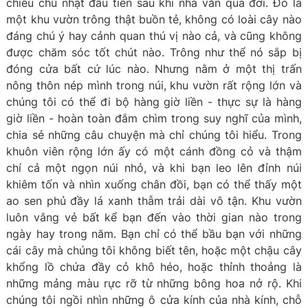
chiều chủ nhật đầu tiên sau khi nhà văn qua đời. Đó là
một khu vườn trông thật buồn tẻ, không có loài cây nào
đáng chú ý hay cảnh quan thú vị nào cả, và cũng không
được chăm sóc tốt chút nào. Trông như thể nó sắp bị
đóng cửa bất cứ lúc nào. Nhưng nằm ở một thị trấn
nông thôn nép mình trong núi, khu vườn rất rộng lớn và
chúng tôi có thể đi bộ hàng giờ liền - thực sự là hàng
giờ liền - hoàn toàn đắm chìm trong suy nghĩ của mình,
chia sẻ những câu chuyện mà chỉ chúng tôi hiểu. Trong
khuôn viên rộng lớn ấy có một cánh đồng cỏ và thậm
chí cả một ngọn núi nhỏ, và khi bạn leo lên đỉnh núi
khiêm tốn và nhìn xuống chân đồi, bạn có thể thấy một
ao sen phủ đầy lá xanh thẫm trải dài vô tận. Khu vườn
luôn vắng vẻ bất kể bạn đến vào thời gian nào trong
ngày hay trong năm. Bạn chỉ có thể bầu bạn với những
cái cây mà chúng tôi không biết tên, hoặc một chậu cây
khổng lồ chứa đầy cỏ khô héo, hoặc thỉnh thoảng là
những mảng màu rực rỡ từ những bông hoa nở rộ. Khi
chúng tôi ngồi nhìn những ô cửa kính của nhà kính, chỗ