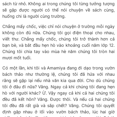
sách từ nhỏ. Không ai trong chúng tôi từng tưởng tượng
sẽ gặp được người có thể nói chuyện về sách cùng,
huống chi là người cùng trường.
Chẳng mấy chốc, việc chỉ nói chuyện ở trường mỗi ngày
không còn đủ nữa. Chúng tôi gọi điện thoại cho nhau,
viết thư. Chẳng mấy chốc, chúng tôi trở thành hơn cả
bạn bè, và bắt đầu hẹn hò vào khoảng cuối năm lớp 12.
Chúng tôi chia tay vào mùa hè năm chúng tôi tròn hai
mươi mốt tuổi.
Có một lần, khi tôi và Amamiya đang đi dạo trong vườn
bách thảo như thường lệ, chúng tôi đã hứa với nhau
rằng sẽ gặp lại nếu nhà văn kia qua đời. Cho dù chúng
tôi ở đâu đi nữa? Vâng. Ngay cả khi chúng tôi đang hẹn
hò với người khác? Ừ. Vậy ngay cả khi cả hai chúng tôi
đều đã kết hôn? Vâng. Được thôi. Và nếu cả hai chúng
tôi đều đã rất già và sắp chết? Vâng. Chúng tôi quyết
định gặp nhau ở lối vào vườn bách thảo, lúc hai giờ