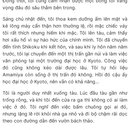
Đồng thời, tôi cũng cảm nhận được một bóng tối vang
vọng đâu đó sâu thẳm bên trong.
Sáng chủ nhật đến, tôi thoa kem dưỡng ẩm lên mặt và
kẻ lông mày cẩn thận hơn thường lệ, rồi mặc chiếc váy
tôi rất thích nhưng hiếm khi mặc. Tôi lên tàu, cảm thấy
hơi xấu hổ vì sự háo hức của chính mình. Tôi đã chuyển
đến tỉnh Shikoku khi kết hôn, và sau khi ly hôn năm năm
trước, tôi lại chuyển đến một thị trấn gần núi và làm việc
văn phòng tại một trường đại học ở Kyoto. Công việc
đó cũng không kéo dài được lâu. Tôi tự hỏi liệu
Amamiya còn sống ở thị trấn đó không. Hồi đó cậu ấy
học đại học ở Kyoto, nên vẫn có khả năng…
Tôi là người duy nhất xuống tàu. Lúc đầu tàu gần như
trống rỗng, và khi tôi đến cửa ra ga thì không có ai làm
việc ở đó. Tôi nghĩ đến việc bấm chuông gọi ai đó,
nhưng lặng lẽ rời khỏi nhà ga nhỏ và đi bộ chậm rãi dọc
theo con đường dẫn đến vườn bách thảo.