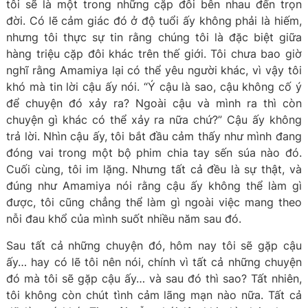
tôi sẽ là một trong những cặp đôi bên nhau đến trọn
đời. Có lẽ cảm giác đó ở độ tuổi ấy không phải là hiếm,
nhưng tôi thực sự tin rằng chúng tôi là đặc biệt giữa
hàng triệu cặp đôi khác trên thế giới. Tôi chưa bao giờ
nghĩ rằng Amamiya lại có thể yêu người khác, vì vậy tôi
khó mà tin lời cậu ấy nói. “Ý cậu là sao, cậu không cố ý
để chuyện đó xảy ra? Ngoài cậu và mình ra thì còn
chuyện gì khác có thể xảy ra nữa chứ?” Cậu ấy không
trả lời. Nhìn cậu ấy, tôi bắt đầu cảm thấy như mình đang
đóng vai trong một bộ phim chia tay sến súa nào đó.
Cuối cùng, tôi im lặng. Nhưng tất cả đều là sự thật, và
đúng như Amamiya nói rằng cậu ấy không thể làm gì
được, tôi cũng chẳng thể làm gì ngoài việc mang theo
nỗi đau khổ của mình suốt nhiều năm sau đó.
Sau tất cả những chuyện đó, hôm nay tôi sẽ gặp cậu
ấy… hay có lẽ tôi nên nói, chính vì tất cả những chuyện
đó mà tôi sẽ gặp cậu ấy… và sau đó thì sao? Tất nhiên,
tôi không còn chút tình cảm lãng mạn nào nữa. Tất cả