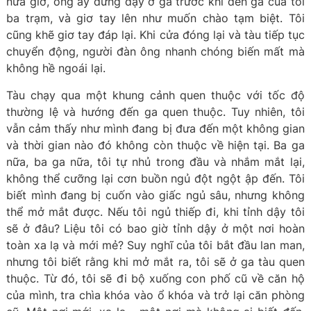
nửa giờ, ông ấy đứng dậy ở ga trước khi đến ga của tôi
ba trạm, và giơ tay lên như muốn chào tạm biệt. Tôi
cũng khẽ giơ tay đáp lại. Khi cửa đóng lại và tàu tiếp tục
chuyển động, người đàn ông nhanh chóng biến mất mà
không hề ngoái lại.
Tàu chạy qua một khung cảnh quen thuộc với tốc độ
thường lệ và hướng đến ga quen thuộc. Tuy nhiên, tôi
vẫn cảm thấy như mình đang bị đưa đến một không gian
và thời gian nào đó không còn thuộc về hiện tại. Ba ga
nữa, ba ga nữa, tôi tự nhủ trong đầu và nhắm mắt lại,
không thể cưỡng lại cơn buồn ngủ đột ngột ập đến. Tôi
biết mình đang bị cuốn vào giấc ngủ sâu, nhưng không
thể mở mắt được. Nếu tôi ngủ thiếp đi, khi tỉnh dậy tôi
sẽ ở đâu? Liệu tôi có bao giờ tỉnh dậy ở một nơi hoàn
toàn xa lạ và mới mẻ? Suy nghĩ của tôi bắt đầu lan man,
nhưng tôi biết rằng khi mở mắt ra, tôi sẽ ở ga tàu quen
thuộc. Từ đó, tôi sẽ đi bộ xuống con phố cũ về căn hộ
của mình, tra chìa khóa vào ổ khóa và trở lại căn phòng