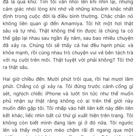
đã là quá khứ. Tim tôi vẫn nhói lên khi nhìn lại, nhưng
cảm giác nhói lòng khi nhớ về những khoảnh khắc nhất
định trong cuộc đời là điều bình thường. Chắc chắn nó
không liên quan gì đến Amamiya. Tôi hít một hơi thật
sâu và tự nhủ. Thật không thể tin được là chúng ta có
thể gặp lại nhau sau ngần ấy năm, sau bao nhiêu chuyện
đã xảy ra. Chúng tôi sẽ thấy cả hai đều hạnh phúc và
khỏe mạnh, rồi cùng nhau trò chuyện vui vẻ bên tách trà
với nụ cười trên môi. Thật tuyệt vời phải không? Tôi thở
ra thật sâu.
Hai giờ chiều đến. Mười phút trôi qua, rồi hai mươi lăm
phút. Chẳng có gì xảy ra. Tôi đứng trước cánh cổng gỉ
sét, nghịch chiếc iPhone và lướt tin tức như thể muốn
phủ nhận sự thật rằng không có ai trên thế giới này
muốn đến gặp tôi. Tôi nhấp vào hết liên kết này đến liên
kết khác, liếc nhìn bất cứ thứ gì xuất hiện trên trang. Tôi
không còn biết mình đang làm gì ở đó nữa. Tôi ngước
lên và thấy một con mèo chậm rãi đi ngang qua một