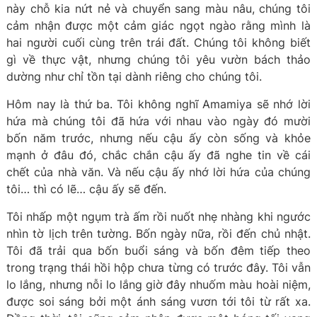
này chỗ kia nứt nẻ và chuyển sang màu nâu, chúng tôi
cảm nhận được một cảm giác ngọt ngào rằng mình là
hai người cuối cùng trên trái đất. Chúng tôi không biết
gì về thực vật, nhưng chúng tôi yêu vườn bách thảo
dường như chỉ tồn tại dành riêng cho chúng tôi.
Hôm nay là thứ ba. Tôi không nghĩ Amamiya sẽ nhớ lời
hứa mà chúng tôi đã hứa với nhau vào ngày đó mười
bốn năm trước, nhưng nếu cậu ấy còn sống và khỏe
mạnh ở đâu đó, chắc chắn cậu ấy đã nghe tin về cái
chết của nhà văn. Và nếu cậu ấy nhớ lời hứa của chúng
tôi… thì có lẽ… cậu ấy sẽ đến.
Tôi nhấp một ngụm trà ấm rồi nuốt nhẹ nhàng khi ngước
nhìn tờ lịch trên tường. Bốn ngày nữa, rồi đến chủ nhật.
Tôi đã trải qua bốn buổi sáng và bốn đêm tiếp theo
trong trạng thái hồi hộp chưa từng có trước đây. Tôi vẫn
lo lắng, nhưng nỗi lo lắng giờ đây nhuốm màu hoài niệm,
được soi sáng bởi một ánh sáng vươn tới tôi từ rất xa.