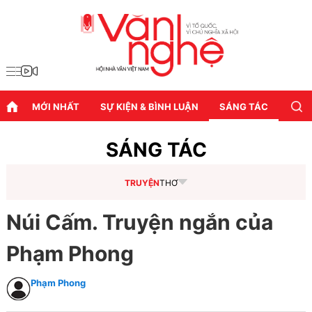
MỚI NHẤT
SỰ KIỆN & BÌNH LUẬN
SÁNG TÁC
DIỄN
SÁNG TÁC
TRUYỆN
THƠ
Núi Cấm. Truyện ngắn của
Phạm Phong
Phạm Phong