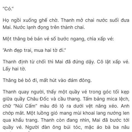
“Có.”
Họ ngồi xuống ghế chờ. Thanh mở chai nước suối đưa
Mai. Nước lạnh đọng trên thành chai.
Một thằng bé bán vé số bước ngang, chìa xấp vé:
“Anh đẹp trai, mua hai tờ đi.”
Thanh định từ chối thì Mai đã đứng dậy. Cô lật xấp vé.
Lấy hai tờ.
Thằng bé bỏ đi, mất hút vào đám đông.
Thanh quay người, thấy một quầy vé trong góc tối kẹp
giữa quầy Châu Đốc và cầu thang. Tấm bảng mica lệch,
chữ “Núi Cấm” màu đỏ lộ ra dưới vệt nắng xéo. Anh
chớp mắt. Một luồng gió mang mùi khoai lang nướng len
qua khẩu trang. Thanh còn đang nhìn, Mai đã bước tới
quầy vé. Người đàn ông búi tóc, mặc áo bà ba nâu