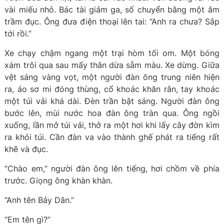
vài miếu nhỏ. Bác tài giảm ga, số chuyển bằng một âm
trầm đục. Ông đưa điện thoại lên tai: “Anh ra chưa? Sắp
tới rồi.”
Xe chạy chậm ngang một trại hòm tối om. Một bóng
xám trôi qua sau mấy thân dừa sẫm màu. Xe dừng. Giữa
vệt sáng vàng vọt, một người đàn ông trung niên hiện
ra, áo sơ mi đóng thùng, cổ khoác khăn rằn, tay khoác
một túi vải khá dài. Đèn trần bật sáng. Người đàn ông
bước lên, mùi nước hoa đàn ông tràn qua. Ông ngồi
xuống, lần mở túi vải, thở ra một hơi khi lấy cây đờn kìm
ra khỏi túi. Cần đàn va vào thành ghế phát ra tiếng rất
khẽ và đục.
“Chào em,” người đàn ông lên tiếng, hơi chồm về phía
trước. Giọng ông khàn khàn.
“Anh tên Bảy Dân.”
“Em tên gì?”