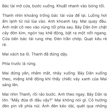
Bác tài mở cửa, bước xuống. Khuất nhanh vào bóng tối.
Thanh nhìn khoảng trống bác tài vừa để lại. Luồng hơi
ẩm lạnh từ núi lùa vào. Anh khoanh tay. Mai quay đầu.
Ánh mắt cô neo vào vùng tối phía sau. Bảy Dân ôm chặt
cây đờn kìm, ngón tay khẽ động, bật ra một nốt ngang.
Cửa bên bác tài rung nhẹ. Đèn trần chớp. Quạt kêu rè
rè.
Mai xách ba lô. Thanh đã đứng dậy.
Phía trước là rừng.
Mai đứng yên, nhắm mắt, nhảy xuống. Bảy Dân xuống
theo, miệng khẽ động khi thấy chiếc váy xanh của Mai
sáng lên.
Mai nhìn Thanh, rồi rảo bước. Anh theo ngay. Bảy Dân la
lớn. “Mấy đứa đi đâu vậy?” Mai không nói gì. Cô hướng
đèn pin về phía núi. Ánh đèn kéo dài, quét qua những