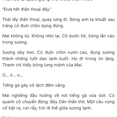
“Đưa hết điện thoại đây.”
Thái lấy điện thoại, quay lưng đi. Bóng anh ta khuất sau
trảng cỏ đuôi chồn dựng đứng.
Mai không lùi. Không nhìn lại. Cô bước tới, bóng lẫn vào
trong sương.
Sương dày hơn. Cỏ đuôi chồn vươn cao, đọng sương
thành những lưỡi dao lạnh buốt. Họ đi trong im lặng.
Thanh chỉ thấy bóng lưng mảnh của Mai.
O… ó… o…
Tiếng gà gáy xô lệch đêm vắng.
Mai nghiêng đầu hướng về nơi tiếng gà vừa dứt. Cỏ
quanh cô chuyển động. Bảy Dân thẫn thờ. Một câu vọng
cổ bật ra, run rẩy, trôi lê thê giữa sương lạnh.