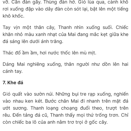
vỡ. Cần đàn gãy. Thùng đàn hở. Gió lùa qua, cành khô
rơi xuống đập vào dây đàn còn sót lại, bật lên một tiếng
khô khốc.
Tay vịn một thân cây, Thanh nhìn xuống suối. Chiếc
khăn nhỏ màu xanh nhạt của Mai đang mắc kẹt giữa khe
đá sáng lên dưới ánh trăng.
Thác đổ ầm ầm, hơi nước thốc lên mù mịt.
Dáng Mai nghiêng xuống, thân người như dồn lên hai
cánh tay.
7. Khe đá
Gió quất vào sườn núi. Những bụi tre rạp xuống, nghiến
vào nhau ken két. Bước chân Mai đi nhanh trên mặt đá
ướt sương. Thanh loạng choạng đuổi theo, trượt trên
rêu. Đến tảng đá cũ, Thanh thấy mọi thứ trống trơn. Chỉ
còn chiếc ba lô của anh nằm trơ trọi ở gốc cây.