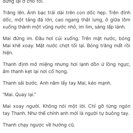
dừng lại ở chỗ tối.
Trăng lên. Ánh bạc trải dài trên con dốc hẹp. Trên đỉnh
dốc, một tảng đá lớn, cao ngang thắt lưng, ở giữa lõm
xuống thành một vũng nước nhỏ, im lìm, sáng lấp lánh.
Mai đứng im. Đầu hơi cúi xuống. Trên mặt nước, bóng
Mai khẽ xoay. Mặt nước chợt tối lại. Bóng trăng mất rồi
hiện.
Thanh định mở miệng nhưng hơi lạnh dồn ứ lồng ngực,
âm thanh kẹt lại nơi cổ họng.
Thanh sải bước. Anh nắm lấy tay Mai, kéo mạnh.
“Mai. Quay lại.”
Mai xoay người. Không nói một lời. Chỉ gỡ từng ngón
tay Thanh. Như thể chính anh mới là người tự buông tay.
Thanh chạy ngược về hướng cũ.