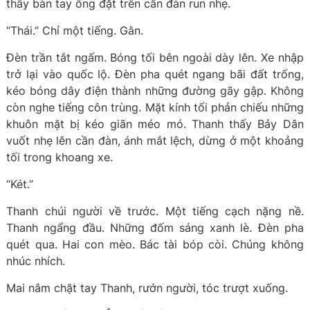
thấy bàn tay ông đặt trên cần đàn run nhẹ.
“Thái.” Chỉ một tiếng. Gằn.
Đèn trần tắt ngấm. Bóng tối bên ngoài dày lên. Xe nhập
trở lại vào quốc lộ. Đèn pha quét ngang bãi đất trống,
kéo bóng dây điện thành những đường gãy gập. Không
còn nghe tiếng côn trùng. Mặt kính tối phản chiếu những
khuôn mặt bị kéo giãn méo mó. Thanh thấy Bảy Dân
vuốt nhẹ lên cần đàn, ánh mắt lệch, dừng ở một khoảng
tối trong khoang xe.
“Két.”
Thanh chúi người về trước. Một tiếng cạch nặng nề.
Thanh ngẩng đầu. Những đốm sáng xanh lè. Đèn pha
quét qua. Hai con mèo. Bác tài bóp còi. Chúng không
nhúc nhích.
Mai nắm chặt tay Thanh, rướn người, tóc trượt xuống.