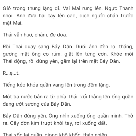
Gió trong thung lặng đi. Vai Mai rung lên. Ngực Thanh
nhói. Anh đưa hai tay lên cao, dịch người chắn trước
mặt Mai.
Thái vẫn huơ, chậm, đe dọa.
Rồi Thái quay sang Bảy Dân. Dưới ánh đèn rọi thẳng,
gương mặt ông co rúm, giật lên từng cơn. Khóe môi
Thái động, rồi đứng yên, găm lại trên mặt Bảy Dân.
R…ẹ…t.
Tiếng kéo khóa quần vang lên trong đêm lặng.
Một tia nước bắn ra từ phía Thái, xối thẳng lên ống quần
đang ướt sương của Bảy Dân.
Bảy Dân đứng yên. Ông nhìn xuống ống quần mình. Thở
ra. Cây đờn kìm trượt khỏi tay, rơi xuống đất.
Thái xốc lại quần, giọng khô khốc, thản nhiên.