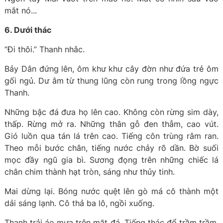
mắt nó...
6. Dưới thác
“Đi thôi.” Thanh nhắc.
Bảy Dân đứng lên, ôm khư khư cây đờn như đứa trẻ ôm
gối ngủ. Dư âm từ thung lũng còn rung trong lồng ngực
Thanh.
Những bậc đá đưa họ lên cao. Không còn rừng sim dày,
thấp. Rừng mở ra. Những thân gỗ đen thẫm, cao vút.
Gió luồn qua tán lá trên cao. Tiếng côn trùng râm ran.
Theo mỗi bước chân, tiếng nước chảy rõ dần. Bờ suối
mọc đầy ngũ gia bì. Sương đọng trên những chiếc lá
chân chim thành hạt tròn, sáng như thủy tinh.
Mai dừng lại. Bóng nước quệt lên gò má cô thành một
dải sáng lạnh. Cô thả ba lô, ngồi xuống.
Thanh trải áo mưa trên mặt đá. Tiếng thác đổ trầm trầm.