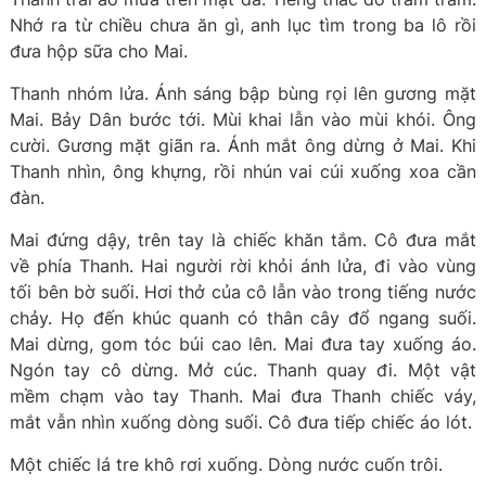
Nhớ ra từ chiều chưa ăn gì, anh lục tìm trong ba lô rồi
đưa hộp sữa cho Mai.
Thanh nhóm lửa. Ánh sáng bập bùng rọi lên gương mặt
Mai. Bảy Dân bước tới. Mùi khai lẫn vào mùi khói. Ông
cười. Gương mặt giãn ra. Ánh mắt ông dừng ở Mai. Khi
Thanh nhìn, ông khựng, rồi nhún vai cúi xuống xoa cần
đàn.
Mai đứng dậy, trên tay là chiếc khăn tắm. Cô đưa mắt
về phía Thanh. Hai người rời khỏi ánh lửa, đi vào vùng
tối bên bờ suối. Hơi thở của cô lẫn vào trong tiếng nước
chảy. Họ đến khúc quanh có thân cây đổ ngang suối.
Mai dừng, gom tóc búi cao lên. Mai đưa tay xuống áo.
Ngón tay cô dừng. Mở cúc. Thanh quay đi. Một vật
mềm chạm vào tay Thanh. Mai đưa Thanh chiếc váy,
mắt vẫn nhìn xuống dòng suối. Cô đưa tiếp chiếc áo lót.
Một chiếc lá tre khô rơi xuống. Dòng nước cuốn trôi.