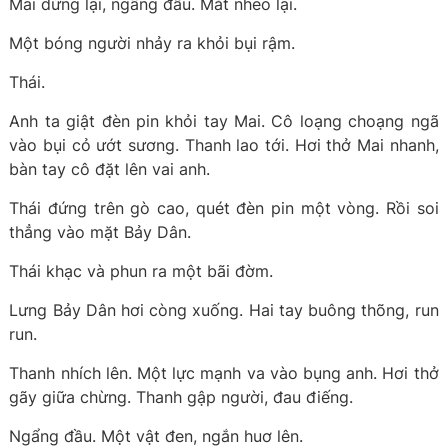
Mai dừng lại, ngẩng đầu. Mắt nheo lại.
Một bóng người nhảy ra khỏi bụi rậm.
Thái.
Anh ta giật đèn pin khỏi tay Mai. Cô loạng choạng ngã
vào bụi cỏ ướt sương. Thanh lao tới. Hơi thở Mai nhanh,
bàn tay cô đặt lên vai anh.
Thái đứng trên gò cao, quét đèn pin một vòng. Rồi soi
thẳng vào mặt Bảy Dân.
Thái khạc và phun ra một bãi đờm.
Lưng Bảy Dân hơi còng xuống. Hai tay buông thõng, run
run.
Thanh nhích lên. Một lực mạnh va vào bụng anh. Hơi thở
gãy giữa chừng. Thanh gập người, đau điếng.
Ngẩng đầu. Một vật đen, ngắn huơ lên.