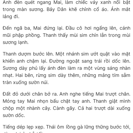
Ánh đèn quét ngang Mai, làm chiếc váy xanh nổi bật
trong màn sương. Bảy Dân khẽ chỉnh cổ áo. Ánh mắt
lảng đi.
Đến ngã ba, Mai đứng lại. Đầu cô hơi ngẩng lên, cánh
mũi phập phồng. Thanh thấy mùi sim chín lẫn trong mùi
sương lạnh.
Thanh dượm bước lên. Một nhánh sim ướt quật vào mặt
khiến anh chậm lại. Đường ngoặt sang trái rồi dốc lên.
Sương dày phủ lấy ánh đèn làm ra một vùng sáng nhàn
nhạt. Hai bên, rừng sim dày thêm, những mảng tím sẫm
tràn xuống sườn núi.
Đất đỏ dưới chân bở ra. Anh nghe tiếng Mai trượt chân.
Móng tay Mai nhọn bấu chặt tay anh. Thanh giật mình
chộp một nhành cây. Cành gãy. Cả hai trượt dài xuống
sườn dốc.
Tiếng dép lẹp xẹp. Thái ôm lồng gà lững thững bước tới,