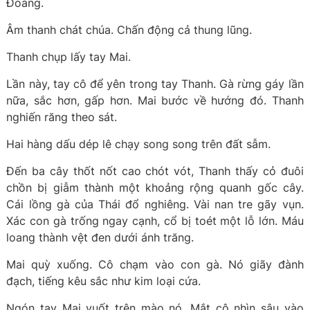
Đoàng.
Âm thanh chát chúa. Chấn động cả thung lũng.
Thanh chụp lấy tay Mai.
Lần này, tay cô để yên trong tay Thanh. Gà rừng gáy lần
nữa, sắc hơn, gấp hơn. Mai bước về hướng đó. Thanh
nghiến răng theo sát.
Hai hàng dấu dép lê chạy song song trên đất sẫm.
Đến ba cây thốt nốt cao chót vót, Thanh thấy cỏ đuôi
chồn bị giẫm thành một khoảng rộng quanh gốc cây.
Cái lồng gà của Thái đổ nghiêng. Vài nan tre gãy vụn.
Xác con gà trống ngay cạnh, cổ bị toét một lỗ lớn. Máu
loang thành vệt đen dưới ánh trăng.
Mai quỳ xuống. Cô chạm vào con gà. Nó giãy đành
đạch, tiếng kêu sắc như kim loại cứa.
Ngón tay Mai vuốt trên mào nó. Mắt cô nhìn sâu vào