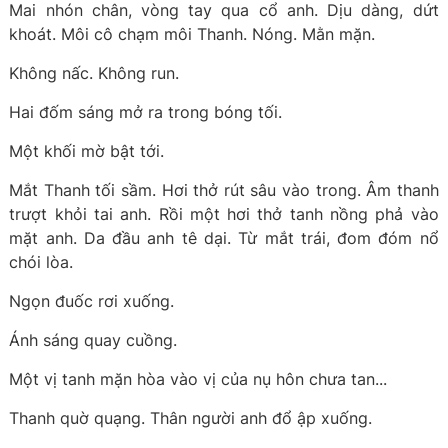
Mai nhón chân, vòng tay qua cổ anh. Dịu dàng, dứt
khoát. Môi cô chạm môi Thanh. Nóng. Mằn mặn.
Không nấc. Không run.
Hai đốm sáng mở ra trong bóng tối.
Một khối mờ bật tới.
Mắt Thanh tối sầm. Hơi thở rút sâu vào trong. Âm thanh
trượt khỏi tai anh. Rồi một hơi thở tanh nồng phả vào
mặt anh. Da đầu anh tê dại. Từ mắt trái, đom đóm nổ
chói lòa.
Ngọn đuốc rơi xuống.
Ánh sáng quay cuồng.
Một vị tanh mặn hòa vào vị của nụ hôn chưa tan...
Thanh quờ quạng. Thân người anh đổ ập xuống.