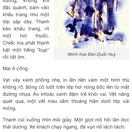
xuống, không khí
đặc quánh, bám vào
khẩu trang như một
lớp sáp dày. Thanh
kéo khẩu trang, rít
một hơi thuốc.
Chiếc loa phát thanh
bật một tiếng “bụp”
Minh họa Đào Quốc Huy
rồi tắt lịm.
Mai ở cổng.
Vạt váy xanh phồng nhẹ, in lên nền xám một hình thù
không rõ. Bóng cô lướt trên lớp hơi nóng bốc lên từ mặt
đường nhựa. Áo khoác xanh đậm trễ khỏi vai. Vệt nắng
quét qua, một vết màu sẫm thoáng hiện dưới lớp vải
mỏng.
Thanh cúi xuống nhìn mũi giày. Một giọt mồ hôi lăn dọc
thái dương. Xe khách chạy ngang, đá vụn nổ lách tách.