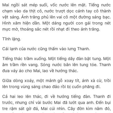
Mai ngồi sát mép suối, vốc nước lên mặt. Tiếng nước
chạm vào da thịt cô, nước trượt dọc cánh tay cô thành
vệt sáng. Ánh trăng phủ lên vai cô một đường sáng bạc.
Hình xăm hiện dần. Một dáng người con gái trong nét
mực mờ, thoáng sắc nét rồi nhạt đi theo ánh trăng.
Tĩnh lặng.
Cái lạnh của nước cũng thấm vào lưng Thanh.
Tiếng thác trầm xuống. Một tiếng dây đàn bật tung. Một
âm trầm rền vang. Sóng nước bắn lên tung tóe. Thanh
đưa váy áo cho Mai, lao về hướng thác.
Giữa dòng xoáy, một mảnh gỗ xoay tít, ánh xà cừ, trồi
lên trong vùng sáng chao đảo rồi bị cuốn phăng đi.
Cả hai leo lên thác, đi về hướng tiếng đàn. Thanh đi
trước, nhưng chỉ vài bước Mai đã lướt qua anh. Đến bụi
tre rậm sát gờ đá, Mai cúi nhìn. Cây đờn kìm nằm đó,