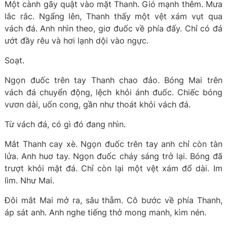
Một cành gãy quật vào mặt Thanh. Gió mạnh thêm. Mưa
lắc rắc. Ngẩng lên, Thanh thấy một vệt xám vụt qua
vách đá. Anh nhìn theo, giơ đuốc về phía đấy. Chỉ có đá
ướt đầy rêu và hơi lạnh dội vào ngực.
Soạt.
Ngọn đuốc trên tay Thanh chao đảo. Bóng Mai trên
vách đá chuyển động, lệch khỏi ánh đuốc. Chiếc bóng
vươn dài, uốn cong, gần như thoát khỏi vách đá.
Từ vách đá, có gì đó đang nhìn.
Mắt Thanh cay xè. Ngọn đuốc trên tay anh chỉ còn tàn
lửa. Anh huơ tay. Ngọn đuốc cháy sáng trở lại. Bóng đã
trượt khỏi mặt đá. Chỉ còn lại một vệt xám đổ dài. Im
lìm. Như Mai.
Đôi mắt Mai mở ra, sâu thẫm. Cô bước về phía Thanh,
áp sát anh. Anh nghe tiếng thở mong manh, kìm nén.