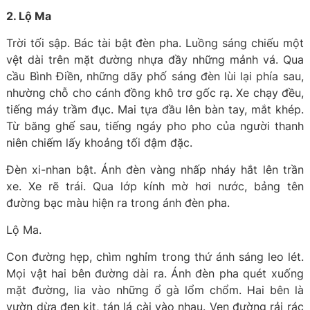
2. Lộ Ma
Trời tối sập. Bác tài bật đèn pha. Luồng sáng chiếu một
vệt dài trên mặt đường nhựa đầy những mảnh vá. Qua
cầu Bình Điền, những dãy phố sáng đèn lùi lại phía sau,
nhường chỗ cho cánh đồng khô trơ gốc rạ. Xe chạy đều,
tiếng máy trầm đục. Mai tựa đầu lên bàn tay, mắt khép.
Từ băng ghế sau, tiếng ngáy pho pho của người thanh
niên chiếm lấy khoảng tối đậm đặc.
Đèn xi-nhan bật. Ánh đèn vàng nhấp nháy hắt lên trần
xe. Xe rẽ trái. Qua lớp kính mờ hơi nước, bảng tên
đường bạc màu hiện ra trong ánh đèn pha.
Lộ Ma.
Con đường hẹp, chìm nghỉm trong thứ ánh sáng leo lét.
Mọi vật hai bên đường dài ra. Ánh đèn pha quét xuống
mặt đường, lia vào những ổ gà lổm chổm. Hai bên là
vườn dừa đen kịt, tán lá cài vào nhau. Ven đường rải rác