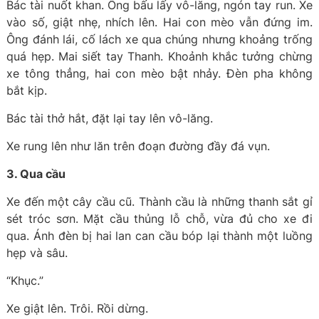
Bác tài nuốt khan. Ông bấu lấy vô-lăng, ngón tay run. Xe
vào số, giật nhẹ, nhích lên. Hai con mèo vẫn đứng im.
Ông đánh lái, cố lách xe qua chúng nhưng khoảng trống
quá hẹp. Mai siết tay Thanh. Khoảnh khắc tưởng chừng
xe tông thẳng, hai con mèo bật nhảy. Đèn pha không
bắt kịp.
Bác tài thở hắt, đặt lại tay lên vô-lăng.
Xe rung lên như lăn trên đoạn đường đầy đá vụn.
3. Qua cầu
Xe đến một cây cầu cũ. Thành cầu là những thanh sắt gỉ
sét tróc sơn. Mặt cầu thủng lỗ chỗ, vừa đủ cho xe đi
qua. Ánh đèn bị hai lan can cầu bóp lại thành một luồng
hẹp và sâu.
“Khục.”
Xe giật lên. Trôi. Rồi dừng.