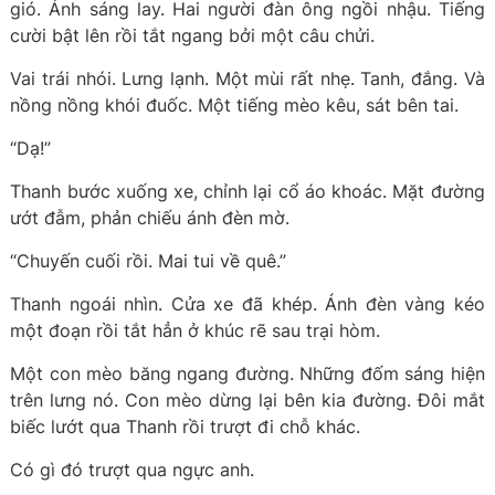
gió. Ánh sáng lay. Hai người đàn ông ngồi nhậu. Tiếng
cười bật lên rồi tắt ngang bởi một câu chửi.
Vai trái nhói. Lưng lạnh. Một mùi rất nhẹ. Tanh, đắng. Và
nồng nồng khói đuốc. Một tiếng mèo kêu, sát bên tai.
“Dạ!”
Thanh bước xuống xe, chỉnh lại cổ áo khoác. Mặt đường
ướt đẫm, phản chiếu ánh đèn mờ.
“Chuyến cuối rồi. Mai tui về quê.”
Thanh ngoái nhìn. Cửa xe đã khép. Ánh đèn vàng kéo
một đoạn rồi tắt hẳn ở khúc rẽ sau trại hòm.
Một con mèo băng ngang đường. Những đốm sáng hiện
trên lưng nó. Con mèo dừng lại bên kia đường. Đôi mắt
biếc lướt qua Thanh rồi trượt đi chỗ khác.
Có gì đó trượt qua ngực anh.