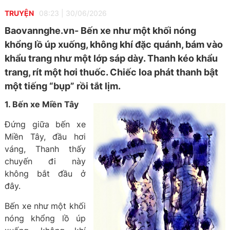
TRUYỆN
08:23
|
30/06/2026
Baovannghe.vn- Bến xe như một khối nóng
khổng lồ úp xuống, không khí đặc quánh, bám vào
khẩu trang như một lớp sáp dày. Thanh kéo khẩu
trang, rít một hơi thuốc. Chiếc loa phát thanh bật
một tiếng “bụp” rồi tắt lịm.
1. Bến xe Miền Tây
Đứng giữa bến xe
Miền Tây, đầu hơi
váng, Thanh thấy
chuyến đi này
không bắt đầu ở
đây.
Bến xe như một khối
nóng khổng lồ úp