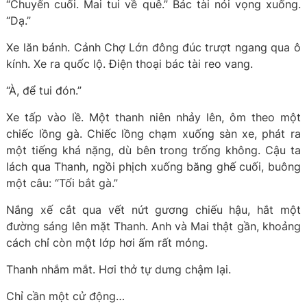
“Chuyến cuối. Mai tui về quê.” Bác tài nói vọng xuống.
“Dạ.”
Xe lăn bánh. Cảnh Chợ Lớn đông đúc trượt ngang qua ô
kính. Xe ra quốc lộ. Điện thoại bác tài reo vang.
“À, để tui đón.”
Xe tấp vào lề. Một thanh niên nhảy lên, ôm theo một
chiếc lồng gà. Chiếc lồng chạm xuống sàn xe, phát ra
một tiếng khá nặng, dù bên trong trống không. Cậu ta
lách qua Thanh, ngồi phịch xuống băng ghế cuối, buông
một câu: “Tối bắt gà.”
Nắng xế cắt qua vết nứt gương chiếu hậu, hắt một
đường sáng lên mặt Thanh. Anh và Mai thật gần, khoảng
cách chỉ còn một lớp hơi ấm rất mỏng.
Thanh nhắm mắt. Hơi thở tự dưng chậm lại.
Chỉ cần một cử động…