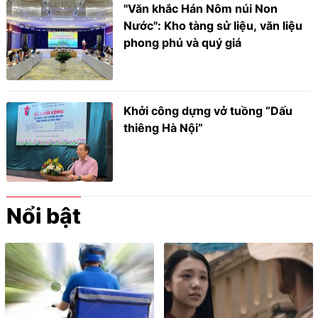
"Văn khắc Hán Nôm núi Non
Nước": Kho tàng sử liệu, văn liệu
phong phú và quý giá
Khởi công dựng vở tuồng “Dấu
thiêng Hà Nội”
Nổi bật