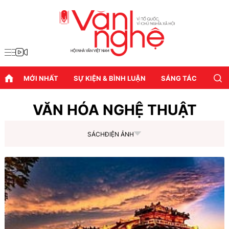
MỚI NHẤT
SỰ KIỆN & BÌNH LUẬN
SÁNG TÁC
DIỄN
VĂN HÓA NGHỆ THUẬT
SÁCH
ĐIỆN ẢNH