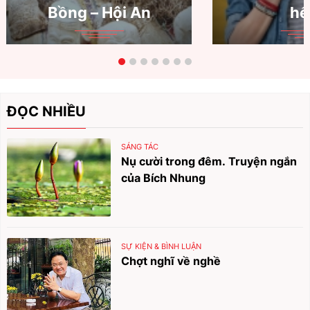
Bồng – Hội An
hế
ĐỌC NHIỀU
SÁNG TÁC
Nụ cười trong đêm. Truyện ngắn
của Bích Nhung
SỰ KIỆN & BÌNH LUẬN
Chợt nghĩ về nghề