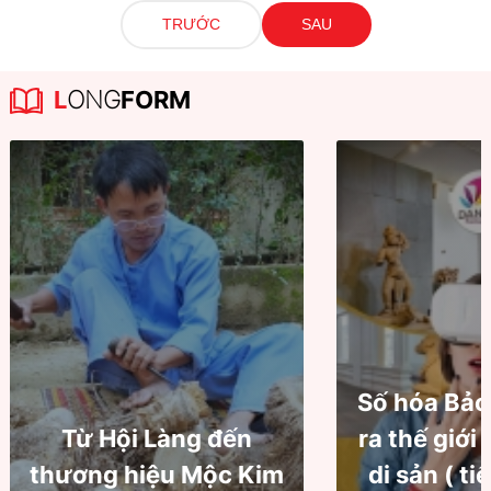
TRƯỚC
SAU
L
ONG
FORM
Số hóa Bảo
Từ Hội Làng đến
ra thế giới
thương hiệu Mộc Kim
di sản ( ti