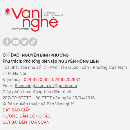
CHỈ ĐẠO:
NGUYỄN BÌNH PHƯƠNG
Phụ trách: Phó tổng biên tập
NGUYỄN HỒNG LIÊN
Toà nhà: Tòa nhà số 17 - Phố Trần Quốc Toản - Phường Cửa Nam
- TP. Hà Nội
Điện thoại:
024.6270262; 024.62702634
Email:
Baovannghe.com.vn@gmail.com
Giấy phép hoạt động báo điện tử số
207/GP-BTTTT - Bộ TTTT cấp ngày 26/04/2016.
© Bản quyền thuộc về Báo Văn nghệ™
ĐẶT BÁO GIẤY
HƯỚNG DẪN CÔNG TÁC
GỬI BÀI ĐẾN TOÀ SOẠN