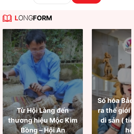
L
ONG
FORM
Số hóa Bảo
Từ Hội Làng đến
ra thế giới
thương hiệu Mộc Kim
di sản ( ti
Bồng – Hội An
hế