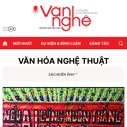
MỚI NHẤT
SỰ KIỆN & BÌNH LUẬN
SÁNG TÁC
DIỄN
VĂN HÓA NGHỆ THUẬT
SÁCH
ĐIỆN ẢNH