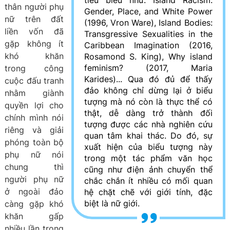
tiêu biểu như: Island Racism:
thân người phụ
Gender, Place, and White Power
nữ trên đất
(1996, Vron Ware), Island Bodies:
liền vốn đã
Transgressive Sexualities in the
gặp không ít
Caribbean Imagination (2016,
khó khăn
Rosamond S. King), Why island
feminism? (2017, Maria
trong công
Karides)... Qua đó đủ để thấy
cuộc đấu tranh
đảo không chỉ dừng lại ở biểu
nhằm giành
tượng mà nó còn là thực thể có
quyền lợi cho
thật, dễ dàng trở thành đối
chính mình nói
tượng được các nhà nghiên cứu
riêng và giải
quan tâm khai thác. Do đó, sự
phóng toàn bộ
xuất hiện của biểu tượng này
phụ nữ nói
trong một tác phẩm văn học
chung thì
cũng như điện ảnh chuyển thể
người phụ nữ
chắc chắn ít nhiều có mối quan
ở ngoài đảo
hệ chặt chẽ với giới tính, đặc
biệt là nữ giới.
càng gặp khó
khăn gấp
nhiều lần trong