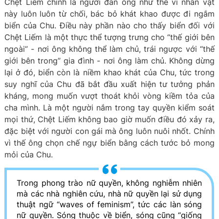
Chệt Liếm chính là người đàn ông như thế vì nhân vật
này luôn luôn từ chối, bác bỏ khát khao được đi ngắm
biển của Chu. Điều này phần nào cho thấy biển đối với
Chệt Liếm là một thực thể tượng trưng cho “thế giới bên
ngoài” - nơi ông không thể làm chủ, trái ngược với “thế
giới bên trong” gia đình - nơi ông làm chủ. Không dừng
lại ở đó, biển còn là niềm khao khát của Chu, tức trong
suy nghĩ của Chu đã bắt đầu xuất hiện tư tưởng phản
kháng, mong muốn vượt thoát khỏi vòng kiềm tỏa của
cha mình. Là một người nắm trong tay quyền kiểm soát
mọi thứ, Chệt Liếm không bao giờ muốn điều đó xảy ra,
đặc biệt với người con gái mà ông luôn nuôi nhốt. Chính
vì thế ông chọn chế ngự biển bằng cách tước bỏ mong
mỏi của Chu.
Trong phong trào nữ quyền, không nghiễm nhiên
mà các nhà nghiên cứu, nhà nữ quyền lại sử dụng
thuật ngữ “waves of feminism”, tức các làn sóng
nữ quyền. Sóng thuộc về biển, sóng cũng “giống