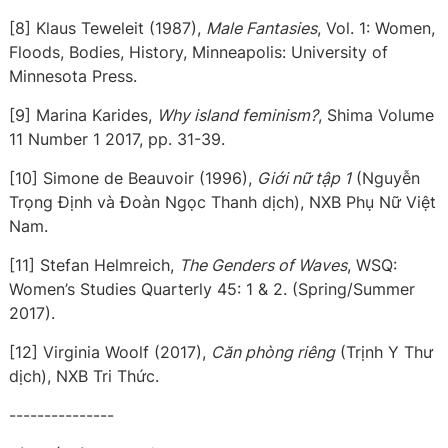
[8] Klaus Teweleit (1987),
Male Fantasies
, Vol. 1: Women,
Floods, Bodies, History, Minneapolis: University of
Minnesota Press.
[9] Marina Karides,
Why island feminism?
, Shima Volume
11 Number 1 2017, pp. 31-39.
[10] Simone de Beauvoir (1996),
Giới nữ tập 1
(Nguyễn
Trọng Định và Đoàn Ngọc Thanh dịch), NXB Phụ Nữ Việt
Nam.
[11] Stefan Helmreich,
The Genders of Waves
, WSQ:
Women’s Studies Quarterly 45: 1 & 2. (Spring/Summer
2017).
[12] Virginia Woolf (2017),
Căn phòng riêng
(Trịnh Y Thư
dịch), NXB Tri Thức.
---------------