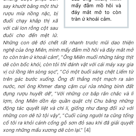
mẩy đẫm mồ hôi và
say khướt bằng một thứ
đáy mắt mở to còn
rượu mía nồng nặc, bị
tràn ứ khoái cảm.
đuổi chạy khắp thị xã
với cái lon rỗng cột sau
đuôi cho đến mệt lử.
Những con dê đó chết rất nhanh trước mũi dao thiện
nghệ của ông Miên, mình mẩy đẫm mồ hôi và đáy mắt mở
to còn tràn ứ khoái cảm
”, “
Ông Miên muối những tảng thịt
dê còn bốc khói, còn tôi thì đánh vật với cái máy xay gia
vị cứ lồng lên sòng sọc
”, “
Có một buổi sáng chệt Liếm từ
trên gác bước xuống. Ông đi thẳng một mạch ra sàn
nước, nơi ông Khmer đang cặm cụi rửa những bình đất
đựng rượu huyết dê
”, “
Với những cơ bắp rắn chắc và lì
lợm, ông Miên dồn ép quần quật chị Chu bằng những
động tác quyết liệt và chi li, giống như đang đối xử với
những con dê tử tội vậy
”, “
Cuối cùng người ta cũng tống
cổ tôi ra khỏi cánh cổng gỗ sơn đỏ sau khi đã giải quyết
xong những mẩu xương dê còn lại.
” [4]