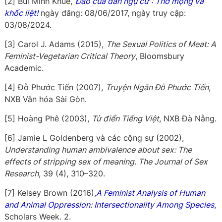
[2] Bùi Minh Khuê,
“Đảo của dân ngụ cư”: Thơ mộng và
khốc liệt!
ngày đăng: 08/06/2017, ngày truy cập:
03/08/2024.
[3] Carol J. Adams (2015),
The Sexual Politics of Meat: A
Feminist-Vegetarian Critical Theory
, Bloomsbury
Academic.
[4] Đỗ Phước Tiến (2007),
Truyện Ngắn Đỗ Phước Tiến
,
NXB Văn hóa Sài Gòn.
[5] Hoàng Phê (2003),
Từ điển Tiếng Việt
, NXB Đà Nẵng.
[6] Jamie L Goldenberg và các cộng sự (2002),
Understanding human ambivalence about sex: The
effects of stripping sex of meaning. The Journal of Sex
Research
, 39 (4), 310–320.
[7] Kelsey Brown (2016),
A Feminist Analysis of Human
and Animal Oppression: Intersectionality Among Species
,
Scholars Week. 2.