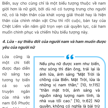
Biển, suy cho cùng chỉ là một biểu tượng thuộc về nam
giới hơn là nữ giới, bởi dù nó có tượng trưng cho người
nữ, có là hiện thân của khát vọng giải thoát hay là hiện
thân của chính nhân vật Chu thì rốt cuộc, bàn tay của
Chệt Liếm vẫn nắm giữ trọn vẹn cái quyền lực, cái ham
muốn chinh phục và chiếm hữu biểu tượng này.
4. Lửa - sự thiêu đốt của người nam và ham muốn được
yêu của người nữ
Lửa cũng là
một chi tiết
Nếu phụ nữ được xem như biển,
được đạo diễn
như sóng thì đàn ông, trái lại là
nữ sáng tạo
ánh lửa, ánh sáng “Mặt Trời là
chồng của Biển. Mặt Trời, lửa là
tương tự biển
những vị nam thần,” [10, tr.115]
cả so với
“thần mặt trời, ánh sáng và
truyện ngắn
nguồn năng lượng nam tính, là
của nhà văn
nhà vua tối cao.” [10, tr.62] Nữ
nam Đỗ Phước
quyền, không có nghĩa là bài trừ