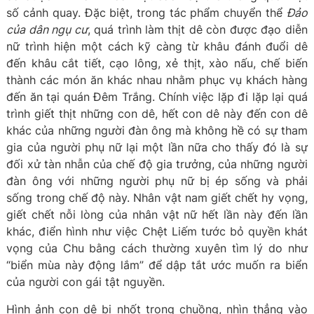
số cảnh quay. Đặc biệt, trong tác phẩm chuyển thể
Đảo
của dân ngụ cư
, quá trình làm thịt dê còn được đạo diễn
nữ trình hiện một cách kỹ càng từ khâu đánh đuổi dê
đến khâu cắt tiết, cạo lông, xẻ thịt, xào nấu, chế biến
thành các món ăn khác nhau nhằm phục vụ khách hàng
đến ăn tại quán Đêm Trắng. Chính việc lặp đi lặp lại quá
trình giết thịt những con dê, hết con dê này đến con dê
khác của những người đàn ông mà không hề có sự tham
gia của người phụ nữ lại một lần nữa cho thấy đó là sự
đối xử tàn nhẫn của chế độ gia trưởng, của những người
đàn ông với những người phụ nữ bị ép sống và phải
sống trong chế độ này. Nhân vật nam giết chết hy vọng,
giết chết nỗi lòng của nhân vật nữ hết lần này đến lần
khác, điển hình như việc Chệt Liếm tước bỏ quyền khát
vọng của Chu bằng cách thường xuyên tìm lý do như
“biển mùa này động lắm” để dập tắt ước muốn ra biển
của người con gái tật nguyền.
Hình ảnh con dê bị nhốt trong chuồng, nhìn thẳng vào