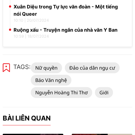
Xuân Diệu trong Tự lực văn đoàn - Một tiếng
nói Queer
10:10
|
20/07/2024
Ruộng xấu - Truyện ngắn của nhà văn Y Ban
10:59
|
18/07/2024
TAGS:
Nữ quyền
Đảo của dân ngụ cư
Báo Văn nghệ
Nguyễn Hoàng Thi Thơ
Giới
BÀI LIÊN QUAN