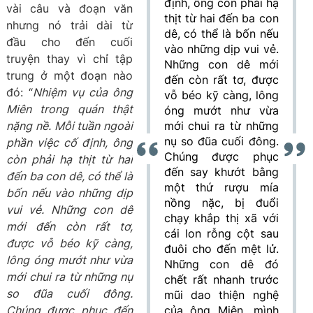
định, ông còn phải hạ
vài câu và đoạn văn
thịt từ hai đến ba con
nhưng nó trải dài từ
dê, có thể là bốn nếu
đầu cho đến cuối
vào những dịp vui vẻ.
truyện thay vì chỉ tập
Những con dê mới
trung ở một đoạn nào
đến còn rất tơ, được
đó: “
Nhiệm vụ của ông
vỗ béo kỹ càng, lông
Miên trong quán thật
óng mướt như vừa
nặng nề. Mỗi tuần ngoài
mới chui ra từ những
nụ so đũa cuối đông.
phần việc cố định, ông
Chúng được phục
còn phải hạ thịt từ hai
đến say khướt bằng
đến ba con dê, có thể là
một thứ rượu mía
bốn nếu vào những dịp
nồng nặc, bị đuổi
vui vẻ. Những con dê
chạy khắp thị xã với
mới đến còn rất tơ,
cái lon rỗng cột sau
được vỗ béo kỹ càng,
đuôi cho đến mệt lử.
lông óng mướt như vừa
Những con dê đó
mới chui ra từ những nụ
chết rất nhanh trước
so đũa cuối đông.
mũi dao thiện nghệ
Chúng được phục đến
của ông Miên, mình