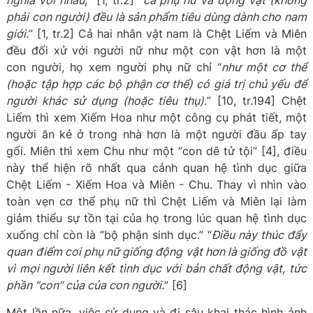
nghĩa với nhau,
” [1, tr.2] “
cả phụ nữ và động vật (không
phải con người) đều là sản phẩm tiêu dùng dành cho nam
giới.
” [1, tr.2] Cả hai nhân vật nam là Chệt Liếm và Miên
đều đối xử với người nữ như một con vật hơn là một
con người, họ xem người phụ nữ chỉ “
như một cơ thể
(hoặc tập hợp các bộ phận cơ thể) có giá trị chủ yếu để
người khác sử dụng (hoặc tiêu thụ).
” [10, tr.194] Chệt
Liếm thì xem Xiếm Hoa như một công cụ phát tiết, một
người ăn kẻ ở trong nhà hơn là một người đầu ấp tay
gối. Miên thì xem Chu như một “con dê tử tội” [4], điều
này thể hiện rõ nhất qua cảnh quan hệ tình dục giữa
Chệt Liếm - Xiếm Hoa và Miên - Chu. Thay vì nhìn vào
toàn vẹn cơ thể phụ nữ thì Chệt Liếm và Miên lại làm
giảm thiểu sự tồn tại của họ trong lúc quan hệ tình dục
xuống chỉ còn là “bộ phận sinh dục.” “
Điều này thúc đẩy
quan điểm coi phụ nữ giống động vật hơn là giống đồ vật
vì mọi người liên kết tình dục với bản chất động vật, tức
phần “con” của của con người.
” [6]
Một lần nữa, việc sử dụng và đi sâu khai thác hình ảnh