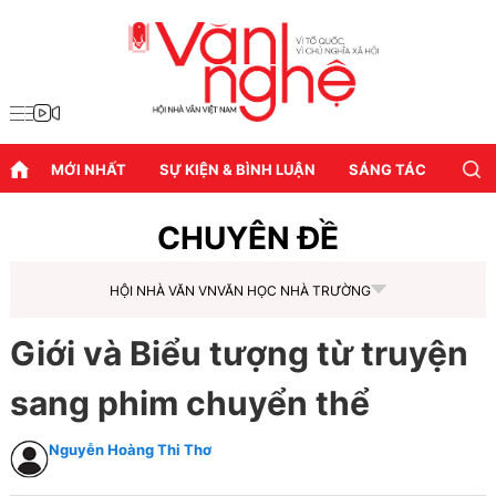
MỚI NHẤT
SỰ KIỆN & BÌNH LUẬN
SÁNG TÁC
DIỄN
CHUYÊN ĐỀ
HỘI NHÀ VĂN VN
VĂN HỌC NHÀ TRƯỜNG
Giới và Biểu tượng từ truyện
sang phim chuyển thể
Nguyễn Hoàng Thi Thơ