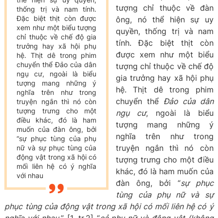
tượng chỉ thuộc về đàn
thống trị và nam tính.
Đặc biệt thịt còn được
ông, nó thể hiện sự uy
xem như một biểu tượng
quyền, thống trị và nam
chỉ thuộc về chế độ gia
tính. Đặc biệt thịt còn
trưởng hay xã hội phụ
được xem như một biểu
hệ. Thịt dê trong phim
chuyển thể Đảo của dân
tượng chỉ thuộc về chế độ
ngụ cư, ngoài là biểu
gia trưởng hay xã hội phụ
tượng mang những ý
hệ. Thịt dê trong phim
nghĩa trên như trong
chuyển thể
Đảo của dân
truyện ngắn thì nó còn
tượng trưng cho một
ngụ cư
, ngoài là biểu
điều khác, đó là ham
tượng mang những ý
muốn của đàn ông, bởi
nghĩa trên như trong
“sự phục tùng của phụ
truyện ngắn thì nó còn
nữ và sự phục tùng của
động vật trong xã hội có
tượng trưng cho một điều
mối liên hệ có ý nghĩa
khác, đó là ham muốn của
với nhau
đàn ông, bởi “
sự phục
tùng của phụ nữ và sự
phục tùng của động vật trong xã hội có mối liên hệ có ý