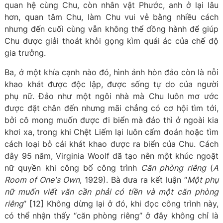
quan hệ cùng Chu, còn nhân vật Phước, anh ở lại lâu
hơn, quan tâm Chu, làm Chu vui vẻ bằng nhiều cách
nhưng đến cuối cùng vẫn không thể đồng hành để giúp
Chu được giải thoát khỏi gọng kìm quái ác của chế độ
gia trưởng.
Ba, ở một khía cạnh nào đó, hình ảnh hòn đảo còn là nỗi
khao khát được độc lập, được sống tự do của người
phụ nữ. Đảo như một ngôi nhà mà Chu luôn mơ ước
được đặt chân đến nhưng mãi chẳng có cơ hội tìm tới,
bởi cô mong muốn được đi biển mà đảo thì ở ngoài kia
khơi xa, trong khi Chệt Liếm lại luôn cấm đoán hoặc tìm
cách loại bỏ cái khát khao được ra biển của Chu. Cách
đây 95 năm, Virginia Woolf đã tạo nên một khúc ngoặt
nữ quyền khi công bố công trình
Căn phòng riêng
(
A
Room of One's Own
, 1929). Bà đưa ra kết luận “
Một phụ
nữ muốn viết văn cần phải có tiền và một căn phòng
riêng
” [12] Không dừng lại ở đó, khi đọc công trình này,
có thể nhận thấy “căn phòng riêng” ở đây không chỉ là