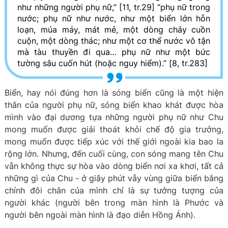
như những người phụ nữ,” [11, tr.29] “phụ nữ trong
nước; phụ nữ như nước, như một biển lớn hỗn
loạn, múa máy, mát mẻ, một dòng chảy cuồn
cuộn, một dòng thác; như một cơ thể nước vô tận
mà tàu thuyền đi qua… phụ nữ như một bức
tường sâu cuốn hút (hoặc nguy hiểm).” [8, tr.283]
Biển, hay nói đúng hơn là sóng biển cũng là một hiện
thân của người phụ nữ, sóng biển khao khát được hòa
mình vào đại dương tựa những người phụ nữ như Chu
mong muốn được giải thoát khỏi chế độ gia trưởng,
mong muốn được tiếp xúc với thế giới ngoài kia bao la
rộng lớn. Nhưng, đến cuối cùng, con sóng mang tên Chu
vẫn không thực sự hòa vào dòng biển nơi xa khơi, tất cả
những gì của Chu - ở giây phút vẫy vùng giữa biển bằng
chính đôi chân của mình chỉ là sự tưởng tượng của
người khác (người bên trong màn hình là Phước và
người bên ngoài màn hình là đạo diễn Hồng Ánh).