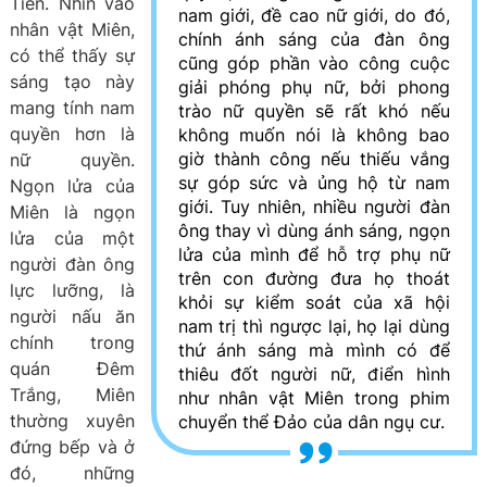
Tiến. Nhìn vào
nam giới, đề cao nữ giới, do đó,
nhân vật Miên,
chính ánh sáng của đàn ông
có thể thấy sự
cũng góp phần vào công cuộc
sáng tạo này
giải phóng phụ nữ, bởi phong
mang tính nam
trào nữ quyền sẽ rất khó nếu
quyền hơn là
không muốn nói là không bao
giờ thành công nếu thiếu vắng
nữ quyền.
sự góp sức và ủng hộ từ nam
Ngọn lửa của
giới. Tuy nhiên, nhiều người đàn
Miên là ngọn
ông thay vì dùng ánh sáng, ngọn
lửa của một
lửa của mình để hỗ trợ phụ nữ
người đàn ông
trên con đường đưa họ thoát
lực lưỡng, là
khỏi sự kiểm soát của xã hội
người nấu ăn
nam trị thì ngược lại, họ lại dùng
chính trong
thứ ánh sáng mà mình có để
quán Đêm
thiêu đốt người nữ, điển hình
Trắng, Miên
như nhân vật Miên trong phim
thường xuyên
chuyển thể Đảo của dân ngụ cư.
đứng bếp và ở
đó, những