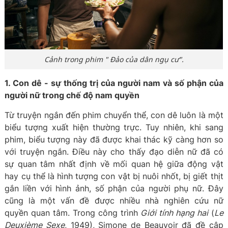
Cảnh trong phim " Đảo của dân ngụ cư".
1. Con dê - sự thống trị của người nam và số phận của
người nữ trong chế độ nam quyền
Từ truyện ngắn đến phim chuyển thể, con dê luôn là một
biểu tượng xuất hiện thường trực. Tuy nhiên, khi sang
phim, biểu tượng này đã được khai thác kỹ càng hơn so
với truyện ngắn. Điều này cho thấy đạo diễn nữ đã có
sự quan tâm nhất định về mối quan hệ giữa động vật
hay cụ thể là hình tượng con vật bị nuôi nhốt, bị giết thịt
gắn liền với hình ảnh, số phận của người phụ nữ. Đây
cũng là một vấn đề được nhiều nhà nghiên cứu nữ
quyền quan tâm. Trong công trình
Giới tính hạng hai
(
Le
Deuxième Sexe
, 1949), Simone de Beauvoir đã đề cập