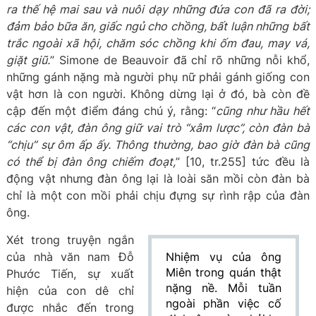
ra thế hệ mai sau và nuôi dạy những đứa con đã ra đời;
đảm bảo bữa ăn, giấc ngủ cho chồng, bất luận những bất
trắc ngoài xã hội, chăm sóc chồng khi ốm đau, may vá,
giặt giũ.
” Simone de Beauvoir đã chỉ rõ những nỗi khổ,
những gánh nặng mà người phụ nữ phải gánh giống con
vật hơn là con người. Không dừng lại ở đó, bà còn đề
cập đến một điểm đáng chú ý, rằng: “
cũng như hầu hết
các con vật, đàn ông giữ vai trò “xâm lược”, còn đàn bà
“chịu” sự ôm ấp ấy. Thông thường, bao giờ đàn bà cũng
có thể bị đàn ông chiếm đoạt,
” [10, tr.255] tức đều là
động vật nhưng đàn ông lại là loài săn mồi còn đàn bà
chỉ là một con mồi phải chịu đựng sự rình rập của đàn
ông.
Xét trong truyện ngắn
của nhà văn nam Đỗ
Nhiệm vụ của ông
Miên trong quán thật
Phước Tiến, sự xuất
nặng nề. Mỗi tuần
hiện của con dê chỉ
ngoài phần việc cố
được nhắc đến trong