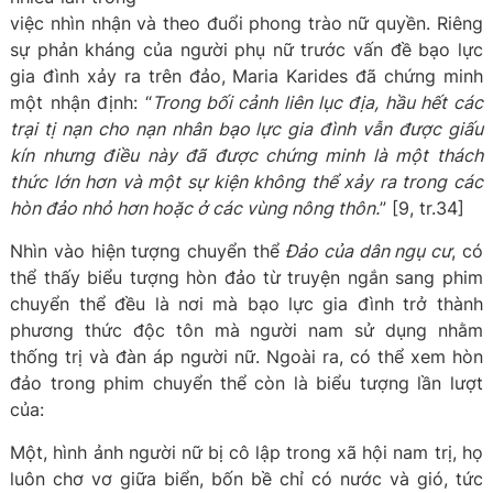
việc nhìn nhận và theo đuổi phong trào nữ quyền. Riêng
sự phản kháng của người phụ nữ trước vấn đề bạo lực
gia đình xảy ra trên đảo, Maria Karides đã chứng minh
một nhận định: “
Trong bối cảnh liên lục địa, hầu hết các
trại tị nạn cho nạn nhân bạo lực gia đình vẫn được giấu
kín nhưng điều này đã được chứng minh là một thách
thức lớn hơn và một sự kiện không thể xảy ra trong các
hòn đảo nhỏ hơn hoặc ở các vùng nông thôn.
” [9, tr.34]
Nhìn vào hiện tượng chuyển thể
Đảo của dân ngụ cư
, có
thể thấy biểu tượng hòn đảo từ truyện ngắn sang phim
chuyển thể đều là nơi mà bạo lực gia đình trở thành
phương thức độc tôn mà người nam sử dụng nhằm
thống trị và đàn áp người nữ. Ngoài ra, có thể xem hòn
đảo trong phim chuyển thể còn là biểu tượng lần lượt
của:
Một, hình ảnh người nữ bị cô lập trong xã hội nam trị, họ
luôn chơ vơ giữa biển, bốn bề chỉ có nước và gió, tức