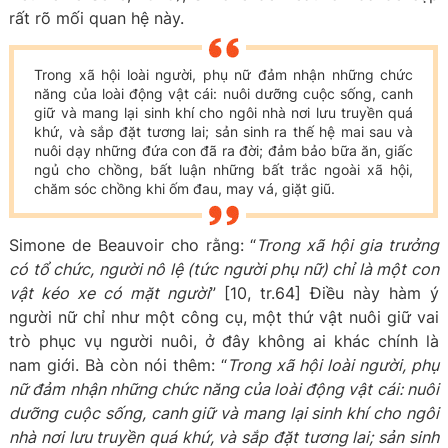
rất rõ mối quan hệ này.
Trong xã hội loài người, phụ nữ đảm nhận những chức
năng của loài động vật cái: nuôi dưỡng cuộc sống, canh
giữ và mang lại sinh khí cho ngôi nhà nơi lưu truyền quá
khứ, và sắp đặt tương lai; sản sinh ra thế hệ mai sau và
nuôi dạy những đứa con đã ra đời; đảm bảo bữa ăn, giấc
ngủ cho chồng, bất luận những bất trắc ngoài xã hội,
chăm sóc chồng khi ốm đau, may vá, giặt giũ.
Simone de Beauvoir cho rằng: “
Trong xã hội gia trưởng
có tổ chức, người nô lệ (tức người phụ nữ) chỉ là một con
vật kéo xe có mặt người
” [10, tr.64] Điều này hàm ý
người nữ chỉ như một công cụ, một thứ vật nuôi giữ vai
trò phục vụ người nuôi, ở đây không ai khác chính là
nam giới. Bà còn nói thêm: “
Trong xã hội loài người, phụ
nữ đảm nhận những chức năng của loài động vật cái: nuôi
dưỡng cuộc sống, canh giữ và mang lại sinh khí cho ngôi
nhà nơi lưu truyền quá khứ, và sắp đặt tương lai; sản sinh