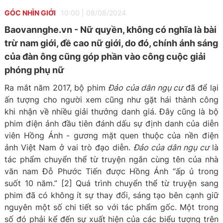
GÓC NHÌN GIỚI
10:00
|
08/08/2024
Baovannghe.vn - Nữ quyền, không có nghĩa là bài
trừ nam giới, đề cao nữ giới, do đó, chính ánh sáng
của đàn ông cũng góp phần vào công cuộc giải
phóng phụ nữ
Ra mắt năm 2017, bộ phim
Đảo của dân ngụ cư
đã để lại
ấn tượng cho người xem cũng như gặt hái thành công
khi nhận về nhiều giải thưởng danh giá. Đây cũng là bộ
phim điện ảnh đầu tiên đánh dấu sự định danh của diễn
viên Hồng Ánh - gương mặt quen thuộc của nền điện
ảnh Việt Nam ở vai trò đạo diễn.
Đảo của dân ngụ cư
là
tác phẩm chuyển thể từ truyện ngắn cùng tên của nhà
văn nam Đỗ Phước Tiến được Hồng Ánh “ấp ủ trong
suốt 10 năm.” [2] Quá trình chuyển thể từ truyện sang
phim đã có không ít sự thay đổi, sáng tạo bên cạnh giữ
nguyên một số chi tiết so với tác phẩm gốc. Một trong
số đó phải kể đến sự xuất hiện của các biểu tượng trên