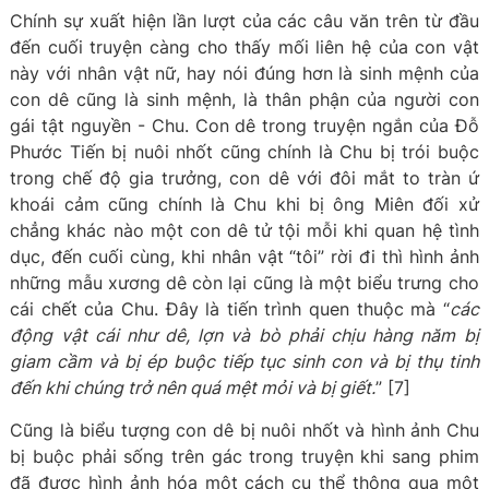
Chính sự xuất hiện lần lượt của các câu văn trên từ đầu
đến cuối truyện càng cho thấy mối liên hệ của con vật
này với nhân vật nữ, hay nói đúng hơn là sinh mệnh của
con dê cũng là sinh mệnh, là thân phận của người con
gái tật nguyền - Chu. Con dê trong truyện ngắn của Đỗ
Phước Tiến bị nuôi nhốt cũng chính là Chu bị trói buộc
trong chế độ gia trưởng, con dê với đôi mắt to tràn ứ
khoái cảm cũng chính là Chu khi bị ông Miên đối xử
chẳng khác nào một con dê tử tội mỗi khi quan hệ tình
dục, đến cuối cùng, khi nhân vật “tôi” rời đi thì hình ảnh
những mẫu xương dê còn lại cũng là một biểu trưng cho
cái chết của Chu. Đây là tiến trình quen thuộc mà “
các
động vật cái như dê, lợn và bò phải chịu hàng năm bị
giam cầm và bị ép buộc tiếp tục sinh con và bị thụ tinh
đến khi chúng trở nên quá mệt mỏi và bị giết.
” [7]
Cũng là biểu tượng con dê bị nuôi nhốt và hình ảnh Chu
bị buộc phải sống trên gác trong truyện khi sang phim
đã được hình ảnh hóa một cách cụ thể thông qua một