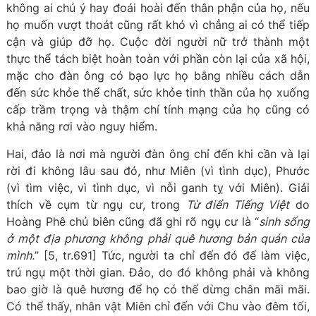
không ai chú ý hay đoái hoài đến thân phận của họ, nếu
họ muốn vượt thoát cũng rất khó vì chẳng ai có thể tiếp
cận và giúp đỡ họ. Cuộc đời người nữ trở thành một
thực thể tách biệt hoàn toàn với phần còn lại của xã hội,
mặc cho đàn ông có bạo lực họ bằng nhiều cách dẫn
đến sức khỏe thể chất, sức khỏe tinh thần của họ xuống
cấp trầm trọng và thậm chí tính mạng của họ cũng có
khả năng rơi vào nguy hiểm.
Hai, đảo là nơi mà người đàn ông chỉ đến khi cần và lại
rời đi không lâu sau đó, như Miên (vì tình dục), Phước
(vì tìm việc, vì tình dục, vì nỗi ganh tỵ với Miên). Giải
thích về cụm từ ngụ cư, trong
Từ điển Tiếng Việt
do
Hoàng Phê chủ biên cũng đã ghi rõ ngụ cư là “
sinh sống
ở một địa phương không phải quê hương bản quán của
mình.
” [5, tr.691] Tức, người ta chỉ đến đó để làm việc,
trú ngụ một thời gian. Đảo, do đó không phải và không
bao giờ là quê hương để họ có thể dừng chân mãi mãi.
Có thể thấy, nhân vật Miên chỉ đến với Chu vào đêm tối,