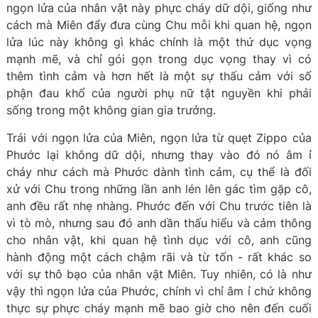
ngọn lửa của nhân vật này phực cháy dữ dội, giống như
cách mà Miên đẩy đưa cùng Chu mỗi khi quan hệ, ngọn
lửa lúc này không gì khác chính là một thứ dục vọng
mạnh mẽ, và chỉ gói gọn trong dục vọng thay vì có
thêm tình cảm và hơn hết là một sự thấu cảm với số
phận đau khổ của người phụ nữ tật nguyền khi phải
sống trong một không gian gia trưởng.
Trái với ngọn lửa của Miên, ngọn lửa từ quẹt Zippo của
Phước lại không dữ dội, nhưng thay vào đó nó âm ỉ
cháy như cách mà Phước dành tình cảm, cụ thể là đối
xử với Chu trong những lần anh lén lên gác tìm gặp cô,
anh đều rất nhẹ nhàng. Phước đến với Chu trước tiên là
vì tò mò, nhưng sau đó anh dần thấu hiểu và cảm thông
cho nhân vật, khi quan hệ tình dục với cô, anh cũng
hành động một cách chậm rãi và từ tốn - rất khác so
với sự thô bạo của nhân vật Miên. Tuy nhiên, có là như
vậy thì ngọn lửa của Phước, chính vì chỉ âm ỉ chứ không
thực sự phực cháy mạnh mẽ bao giờ cho nên đến cuối