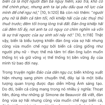
biển cả là một người đàn bà nguy hiểm, xảo trá, khó có
thể chinh phục, nhưng anh ta lại yêu dấu qua nỗ lực của
mình để chế ngự nó,
” [10, tr.120] Bà còn nói thêm: “
người
phụ nữ là Biển cả tăm tối, nỗi khiếp hãi của các thuỷ thủ
thuở trước; đêm tối trong lòng trái đất. Đàn ông khiếp hãi
cái đêm tối ấy, nơi anh ta có nguy cơ chìm nghỉm và vốn
là sự trái ngược của sự sinh sôi nảy nở.
” [10, tr.118] Thật
vậy, biển là biểu tượng khiến đàn ông vừa sợ hãi nhưng
cũng vừa muốn chế ngự bởi biển cả cũng giống như
người phụ nữ - thực thể mà tâm trí đàn ông luôn muốn
thống trị và giữ vững vị thế thống trị bền vững ấy của
mình từ bao đời nay.
Trong truyện ngắn
Đảo của dân ngụ cư
, biển không xuất
hiện nhưng sang phim chuyển thể, đây lại là một biểu
tượng quan trọng được đạo diễn Hồng Ánh sáng tạo.
Do đó, biển cả cũng mang trong nó nhiều ý nghĩa: Thoạt
tiên, đúng như những gì Simone de Beauvoir đã viết, đàn
ông vừa sợ hãi nhưng cũng vừa muốn chế ngự biển cả,