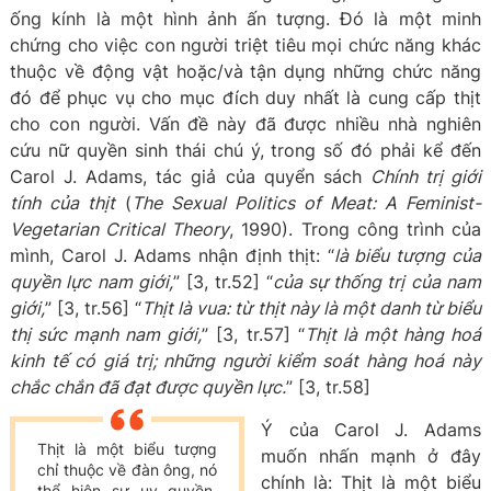
ống kính là một hình ảnh ấn tượng. Đó là một minh
chứng cho việc con người triệt tiêu mọi chức năng khác
thuộc về động vật hoặc/và tận dụng những chức năng
đó để phục vụ cho mục đích duy nhất là cung cấp thịt
cho con người. Vấn đề này đã được nhiều nhà nghiên
cứu nữ quyền sinh thái chú ý, trong số đó phải kể đến
Carol J. Adams, tác giả của quyển sách
Chính trị giới
tính của thịt
(
The Sexual Politics of Meat: A Feminist-
Vegetarian Critical Theory
, 1990). Trong công trình của
mình, Carol J. Adams nhận định thịt: “
là biểu tượng của
quyền lực nam giới,
” [3, tr.52] “
của sự thống trị của nam
giới,
” [3, tr.56] “
Thịt là vua: từ thịt này là một danh từ biểu
thị sức mạnh nam giới,
” [3, tr.57] “
Thịt là một hàng hoá
kinh tế có giá trị; những người kiểm soát hàng hoá này
chắc chắn đã đạt được quyền lực.
” [3, tr.58]
Ý của Carol J. Adams
Thịt là một biểu tượng
muốn nhấn mạnh ở đây
chỉ thuộc về đàn ông, nó
chính là: Thịt là một biểu
thể hiện sự uy quyền,