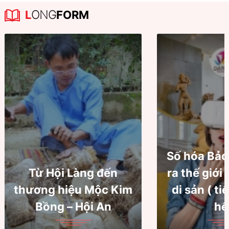
L
ONG
FORM
Số hóa Bảo
Từ Hội Làng đến
ra thế giới
thương hiệu Mộc Kim
di sản ( ti
Bồng – Hội An
hế