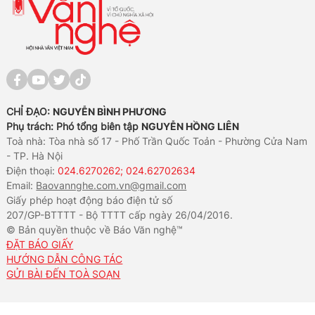
CHỈ ĐẠO:
NGUYỄN BÌNH PHƯƠNG
Phụ trách: Phó tổng biên tập
NGUYỄN HỒNG LIÊN
Toà nhà: Tòa nhà số 17 - Phố Trần Quốc Toản - Phường Cửa Nam
- TP. Hà Nội
Điện thoại:
024.6270262; 024.62702634
Email:
Baovannghe.com.vn@gmail.com
Giấy phép hoạt động báo điện tử số
207/GP-BTTTT - Bộ TTTT cấp ngày 26/04/2016.
© Bản quyền thuộc về Báo Văn nghệ™
ĐẶT BÁO GIẤY
HƯỚNG DẪN CÔNG TÁC
GỬI BÀI ĐẾN TOÀ SOẠN