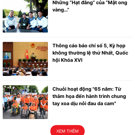
Những “Hạt đắng” của “Mật ong
vàng…”
Thông cáo báo chí số 5, Kỳ họp
không thường lệ thứ Nhất, Quốc
hội Khóa XVI
Chuỗi hoạt động "65 năm: Từ
thảm họa đến hành trình chung
tay xoa dịu nỗi đau da cam"
XEM THÊM