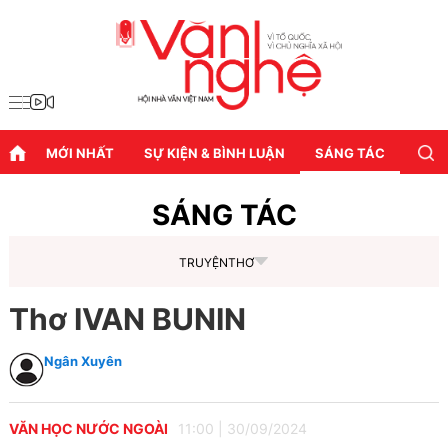
MỚI NHẤT
SỰ KIỆN & BÌNH LUẬN
SÁNG TÁC
DIỄN
SÁNG TÁC
TRUYỆN
THƠ
Thơ IVAN BUNIN
Ngân Xuyên
VĂN HỌC NƯỚC NGOÀI
11:00
|
30/09/2024