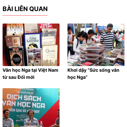
BÀI LIÊN QUAN
Văn học Nga tại Việt Nam
Khơi dậy “Sức sống văn
từ sau Đổi mới
học Nga”