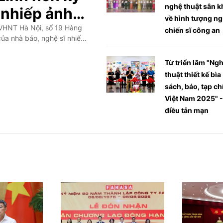
nghệ thuật sân 
 nhiếp ảnh
về hình tượng n
 VHNT Hà Nội, số 19 Hàng
chiến sĩ công an
ủa nhà báo, nghệ sĩ nhiếp
Đây là tập truyện ngắn thứ
Từ triển lãm "Ng
thuật thiết kế bìa
sách, báo, tạp ch
Việt Nam 2025" -
điều tản mạn