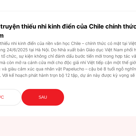
truyện thiếu nhi kinh điển của Chile chính thức
am
hiếu nhi kinh điển của nền văn học Chile – chính thức có mặt tại Việt
ng 24/6/2025 tại Hà Nội. Do Nhà xuất bản Giáo dục Việt Nam phối 
 tổ chức, sự kiện không chỉ đánh dấu bước tiến mới trong hợp tác v
mà còn mở ra cánh cửa mới cho độc giả nhí Việt tiếp cận một thế giới
c và giàu cảm xúc qua nhân vật Papelucho – cậu bé 8 tuổi ngỗ nghĩn
. Với kế hoạch phát hành trọn bộ 12 tập, dự án này được kỳ vọng sẽ
 sách trong thế hệ trẻ Việt Nam.
ỚC
SAU