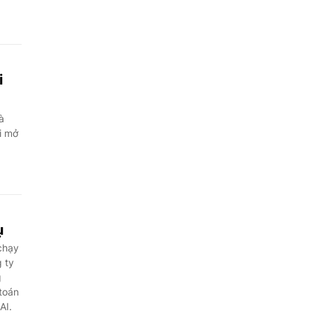
i
à
i mở
ụ
chạy
 ty
g
 toán
AI.