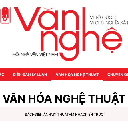
ÁC
DIỄN ĐÀN LÝ LUẬN
VĂN HÓA NGHỆ THUẬT
CHUYÊN Đ
VĂN HÓA NGHỆ THUẬT
SÁCH
ĐIỆN ẢNH
MỸ THUẬT
ÂM NHẠC
KIẾN TRÚC