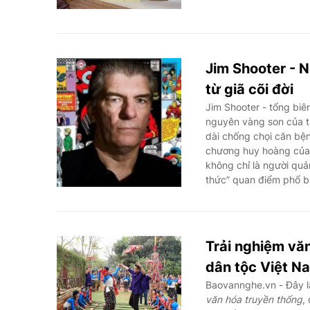
Jim Shooter - N
từ giã cõi đời
Jim Shooter - tổng biê
nguyên vàng son của tr
dài chống chọi căn bệ
chương huy hoàng của “
không chỉ là người quản
thức” quan điểm phổ b
Trải nghiệm văn
dân tộc Việt N
Baovannghe.vn - Đây l
văn hóa truyền thống
,