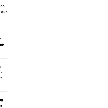
góc
” qua
ử
ảnh
h
 -
t
ng
an