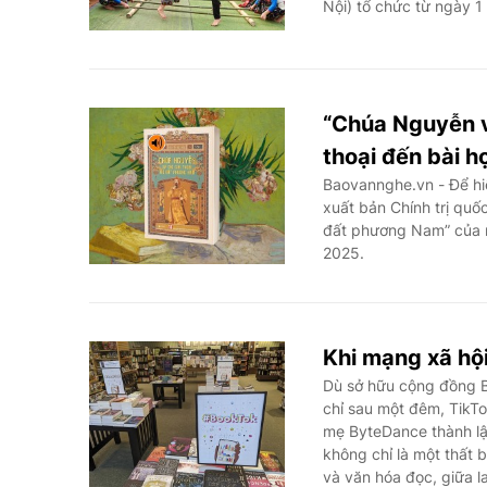
Nội) tổ chức từ ngày 1
“Chúa Nguyễn v
thoại đến bài h
Baovannghe.vn - Để hiể
xuất bản Chính trị quố
đất phương Nam” của 
2025.
Khi mạng xã hội
Dù sở hữu cộng đồng B
chỉ sau một đêm, TikTo
mẹ ByteDance thành lậ
không chỉ là một thất b
và văn hóa đọc, giữa l