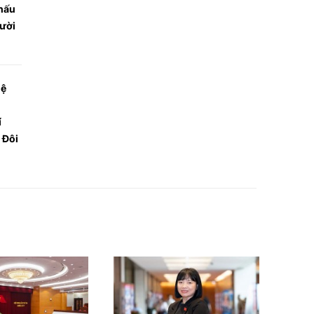
khấu
gười
hệ
í
 Đôi