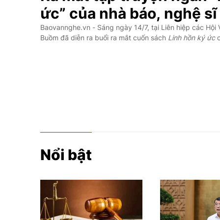
ức” của nhà báo, nghệ sĩ
Phạm Công Thắng
Baovannghe.vn - Sáng ngày 14/7, tại Liên hiệp các Hội
Buồm đã diễn ra buổi ra mắt cuốn sách
Linh hồn ký ức
c
ảnh, Kỷ lục gia nhiếp ảnh Việt Nam Phạm Công Thắng
.
tư của ông thuộc thể loại Ma mị – Tâm linh – Liêu trai.
Nổi bật