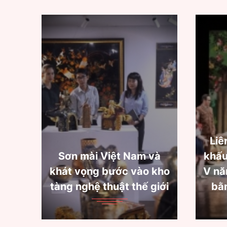
Liên hoan quốc tế sân
và
khấu thử nghiệm lần thứ
kho
V năm 2022: Tìm sự cân
iới
bằng giữa " Thử" và "
Chu
Nghiệm"