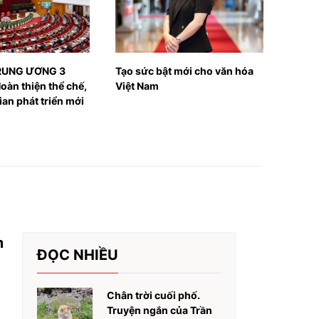
 mới cho văn hóa
Lược sử về văn học thế giới
Hoa s
Nguy
m
ĐỌC NHIỀU
Chân trời cuối phố.
Truyện ngắn của Trần