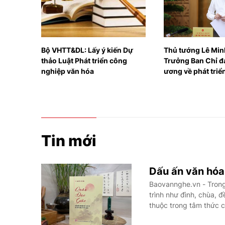
 Dự
Thủ tướng Lê Minh Hưng làm
Tiếp tục sứ mệnh l
ng
Trưởng Ban Chỉ đạo Trung
thức
ương về phát triển khoa học,
công nghệ, đổi mới sáng tạo
và chuyển đổi số
Tin mới
Dấu ấn văn hóa
Baovannghe.vn - Trong 
trình như đình, chùa, 
thuộc trong tâm thức 