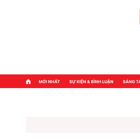
MỚI NHẤT
SỰ KIỆN & BÌNH LUẬN
SÁNG T