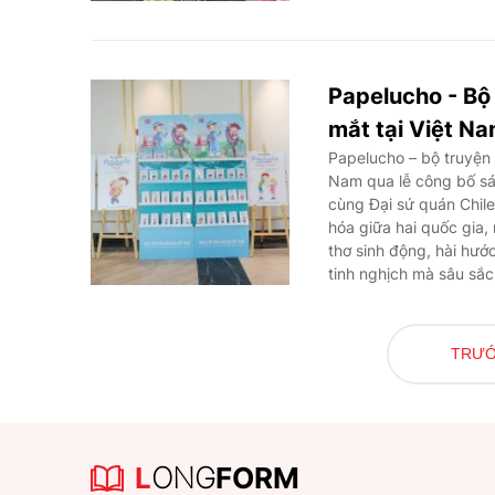
Papelucho - Bộ 
mắt tại Việt N
Papelucho – bộ truyện t
Nam qua lễ công bố sá
cùng Đại sứ quán Chile
hóa giữa hai quốc gia, 
thơ sinh động, hài hướ
tinh nghịch mà sâu sắc
phần khơi dậy niềm yêu
TRƯ
L
ONG
FORM