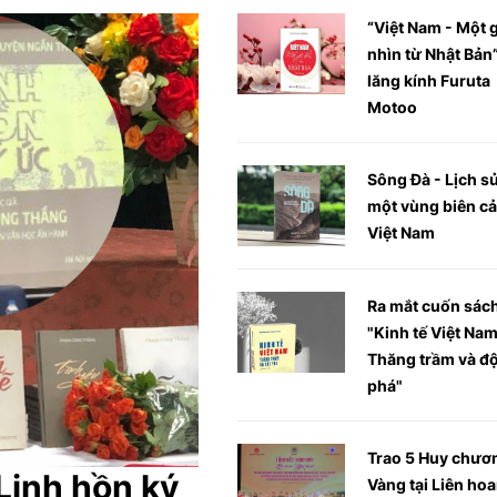
“Việt Nam - Một 
nhìn từ Nhật Bản
lăng kính Furuta
Motoo
Sông Đà - Lịch s
một vùng biên c
Việt Nam
Ra mắt cuốn sác
"Kinh tế Việt Nam
Thăng trầm và độ
phá"
Trao 5 Huy chươ
Linh hồn ký
Vàng tại Liên ho