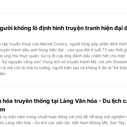
gười khổng lồ định hình truyện tranh hiện đại 
n tập huyền thoại của Marvel Comics, người từng góp phần định hình
uyện tranh siêu anh hùng hiện đại - vừa qua đời ở tuổi 73 sau thời g
nh ung thư thực quản. Sự ra đi của ông đánh dấu chấm hết cho một
kỷ nguyên vàng son” trong lịch sử truyện tranh Mỹ, nơi Jim Shoote
 lý mà còn là nhà tư tưởng, người kiến tạo và không ít lần là “kẻ thá
iến.
 hóa truyền thống tại Làng Văn hóa - Du lịch 
am
à sự kiện nằm trong chuỗi hoạt động với chủ đề
Về làng trải nghiệm 
 do
Làng Văn hóa - Du lịch các dân tộc Việt Nam
(Đồng Mô, Sơn Tây,