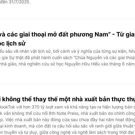
 đến 31/7/2025.
à các giai thoại mở đất phương Nam” - Từ gia
ọc lịch sử
u sâu về nhân vật lịch sử, bối cảnh và ý nghĩa của từng sự kiện, Nh
c gia Sự thật đã phát hành cuốn sách “Chúa Nguyễn và các giai thoạ
nhà giáo, nhà nghiên cứu sử học Nguyễn Hữu Hiếu vào tháng 6 năm
 không thể thay thế một nhà xuất bản thực th
ookTok với hơn 370 tỷ lượt xem và khả năng tạo ra hiện tượng bán 
k vẫn không thể cứu nổi 8th Note Press, nhà xuất bản do chính công
p. Việc nhà xuất bản này đóng cửa sau chưa đầy hai năm hoạt độn
ại kinh doanh, mà còn đặt ra câu hỏi sâu sắc về ranh giới giữa thuật
an truyền và tư duy, giữa công nghệ và nghề làm sách trong thời đại 