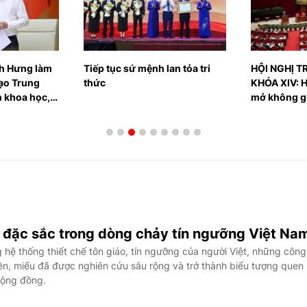
an tỏa tri
HỘI NGHỊ TRUNG ƯƠNG 3
Tạo sức bật
KHÓA XIV: Hoàn thiện thể chế,
Việt Nam
mở không gian phát triển mới
 đặc sắc trong dòng chảy tín ngưỡng Việt Na
hệ thống thiết chế tôn giáo, tín ngưỡng của người Việt, những công
đền, miếu đã được nghiên cứu sâu rộng và trở thành biểu tượng quen
cộng đồng.