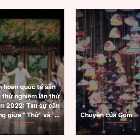
"Văn học trinh thám
đại giao thoa Đôn
yện của Gốm
Tây"