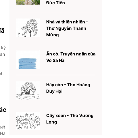
Đức Tiến
Nhà và thiên nhiên -
Thơ Nguyễn Thanh
đã
Mừng
 kỷ
Ăn cỏ. Truyện ngắn của
ian
Võ Sa Hà
r
ch
Hãy còn - Thơ Hoàng
Duy Hợi
các
Cây xoan - Thơ Vương
Long
nét
 Hà