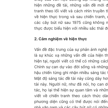
hiện những đề tài, những vấn đề mới đ
tranh theo lối viết và cách nhìn truyền 
về hiện thực trong và sau chiến tranh,
các cây bút nữ sau 1975 cũng không n
thực được biểu hiện với nhiều sắc thái 
2. Cảm nghiệm về hiện thực
Vấn đề đặc trưng của sự phản ánh nghệ t
là sự khúc xạ những vấn đề của hiện th
hiện tại, người viết có thể có những các
Chính sự can dự vào đời sống và những 
hậu chiến từng ghi nhận nhiều sáng tác 
Mật độ sáng tác đề tài này cũng dày hơ
tài này. Người nữ, như đã nói, họ can 
tác, họ lại thể hiện sự quan tâm và nhữ
viết về chiến tranh theo cách thức d
phương diện cũng có thể được nói đến
nhà văn nam và các cây bút nữ có nhữn