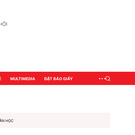
Ề
MULTIMEDIA
ĐẶT BÁO GIẤY
ĂN HỌC