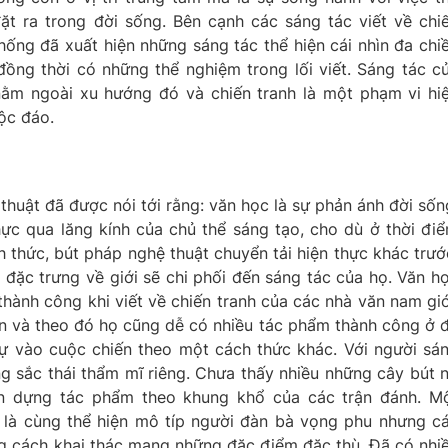
ặt ra trong đời sống. Bên cạnh các sáng tác viết về chi
thống đã xuất hiện những sáng tác thể hiện cái nhìn đa chi
 đồng thời có những thể nghiệm trong lối viết. Sáng tác c
ằm ngoài xu hướng đó và chiến tranh là một phạm vi hi
độc đáo.
huật đã được nói tới rằng: văn học là sự phản ánh đời sốn
ực qua lăng kính của chủ thể sáng tạo, cho dù ở thời đi
h thức, bút pháp nghệ thuật chuyển tải hiện thực khác trướ
đặc trưng về giới sẽ chi phối đến sáng tác của họ. Văn h
thành công khi viết về chiến tranh của các nhà văn nam giớ
n và theo đó họ cũng dễ có nhiều tác phẩm thành công ở 
dự vào cuộc chiến theo một cách thức khác. Với người sá
ng sắc thái thẩm mĩ riêng. Chưa thấy nhiều những cây bút 
àn dựng tác phẩm theo khung khổ của các trận đánh. M
 là cùng thể hiện mô típ người đàn bà vọng phu nhưng c
g cách khai thác mang những đặc điểm đặc thù. Đã có nhi