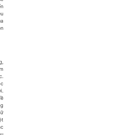
ến
ều
ủa
ện
g,
ểm
c.
ọc
i.
đề
ng
nữ
ột
ác
ều