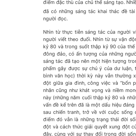
điểm đặc thù của chủ thể sáng tạo. Nhi
đã có những sáng tác khai thác đề tài
người đọc.
Nhìn từ thực tiễn sáng tác của người v
người viết theo đuổi. Nhìn từ sự vận đ
kỷ 80 và trong suốt thập kỷ 90 của thế
đông đảo, có ấn tượng của những người 
sáng tác đã tạo nên một hiện tượng tro
phẩm gây được sự chú ý của dư luận, t
bình văn học) thời kỳ này vẫn thường 
đột giữa gia đình, công việc và “bổn 
nhân cũng như khát vọng và niềm mon
này (những năm cuối thập kỷ 80 và nhữ
vấn đề kể trên đã là một dấu hiệu đáng 
sau chiến tranh, trở về với cuộc sống
điểm đó vẫn là những trạng thái đời s
đột và cách thức giải quyết xung đột củ
đây, cùng với sự thay đổi trong đời sốn