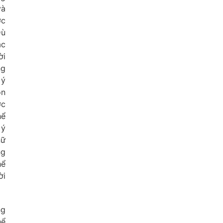
và
ợc
Dù
ác
ời
ng
 ý
ọn
ợc
hể
 ý
nữ
ng
hể
ời
ng
hể