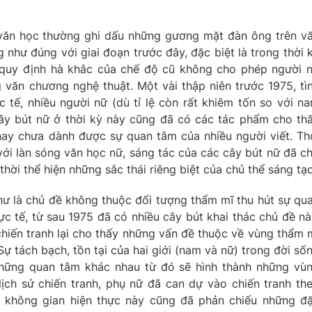
ử văn học thường ghi dấu những gương mặt đàn ông trên v
như đúng với giai đoạn trước đây, đặc biệt là trong thời 
 quy định hà khắc của chế độ cũ không cho phép người 
g văn chương nghệ thuật. Một vài thập niên trước 1975, tì
c tế, nhiều người nữ (dù tỉ lệ còn rất khiêm tốn so với n
cây bút nữ ở thời kỳ này cũng đã có các tác phẩm cho th
ay chưa dành được sự quan tâm của nhiều người viết. Th
 với làn sóng văn học nữ, sáng tác của các cây bút nữ đã c
hời thể hiện những sắc thái riêng biệt của chủ thể sáng tạo
như là chủ đề không thuộc đối tượng thẩm mĩ thu hút sự qu
ực tế, từ sau 1975 đã có nhiều cây bút khai thác chủ đề nà
chiến tranh lại cho thấy những vấn đề thuộc về vùng thẩm 
ự tách bạch, tồn tại của hai giới (nam và nữ) trong đời số
hững quan tâm khác nhau từ đó sẽ hình thành những vù
ịch sử chiến tranh, phụ nữ đã can dự vào chiến tranh th
 không gian hiện thực này cũng đã phản chiếu những đ