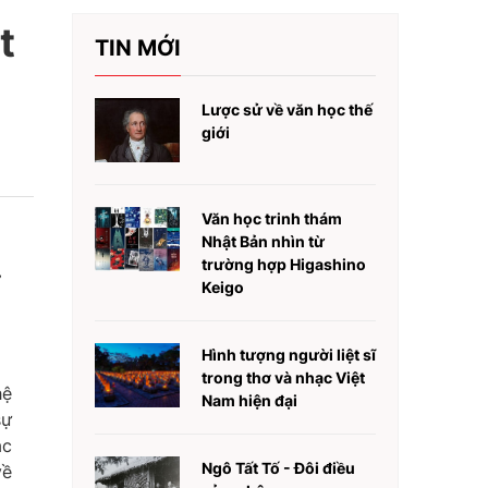
t
TIN MỚI
Lược sử về văn học thế
giới
Văn học trinh thám
Nhật Bản nhìn từ
trường hợp Higashino
ử
Keigo
Hình tượng người liệt sĩ
trong thơ và nhạc Việt
hệ
Nam hiện đại
sự
ác
Ngô Tất Tố - Đôi điều
về