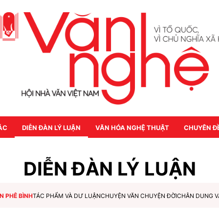
ÁC
DIỄN ĐÀN LÝ LUẬN
VĂN HÓA NGHỆ THUẬT
CHUYÊN Đ
DIỄN ĐÀN LÝ LUẬN
N PHÊ BÌNH
TÁC PHẨM VÀ DƯ LUẬN
CHUYỆN VĂN CHUYỆN ĐỜI
CHÂN DUNG V