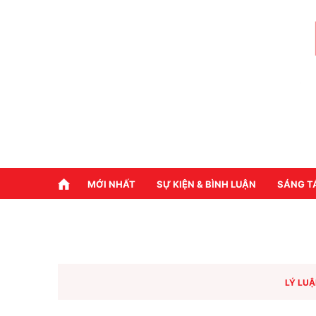
MỚI NHẤT
SỰ KIỆN & BÌNH LUẬN
SÁNG T
LÝ LUẬ