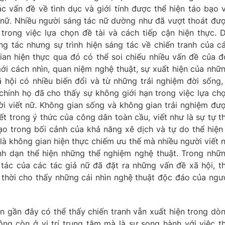
ác vấn đề về tình dục và giới tính được thể hiện táo bạo 
t nữ. Nhiều người sáng tác nữ dường như đã vượt thoát đư
trong việc lựa chọn đề tài và cách tiếp cận hiện thực. 
ng tác nhưng sự trình hiện sáng tác về chiến tranh của c
an hiện thực qua đó có thể soi chiếu nhiều vấn đề của đ
mới cách nhìn, quan niệm nghệ thuật, sự xuất hiện của nhữ
 hội có nhiều biến đổi và từ những trải nghiệm đời sống,
chính họ đã cho thấy sự không giới hạn trong việc lựa ch
ời viết nữ. Không gian sống và không gian trải nghiệm đư
t trong ý thức của công dân toàn cầu, viết như là sự tự t
o trong bối cảnh của khả năng xê dịch và tự do thể hiện
là không gian hiện thực chiếm ưu thế mà nhiều người viết 
nh dạn thể hiện những thể nghiệm nghệ thuật. Trong nhữ
 tác của các tác giả nữ đã đặt ra những vấn đề xã hội, t
 thời cho thấy những cái nhìn nghệ thuật độc đáo của ngư
 gần đây có thể thấy chiến tranh vẫn xuất hiện trong dò
g còn ở vị trí trung tâm mà là sự song hành với việc t