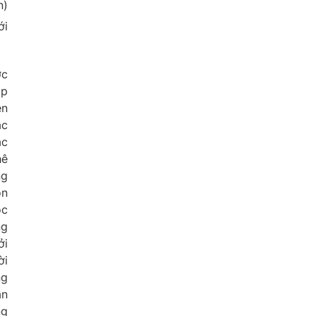
n)
ới
ợc
ập
ện
ác
ác
hê
ng
ôn
ọc
ng
ởi
ời
ng
ần
ng