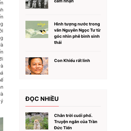
cảm nhận
ến
nh
ến
ng
Hình tượng nước trong
văn Nguyễn Ngọc Tư từ
ởi
góc nhìn phê bình sinh
ng
thái
là
ến
đi
Con Khiếu rất linh
và
há
hế
ăn
là
ĐỌC NHIỀU
 ý
Chân trời cuối phố.
Truyện ngắn của Trần
Đức Tiến