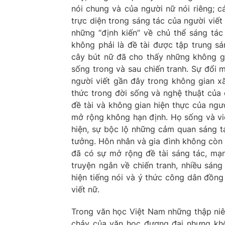
nói chung và của người nữ nói riêng; c
trực diện trong sáng tác của người viế
những “định kiến” về chủ thể sáng tác 
không phải là đề tài được tập trung sá
cây bút nữ đã cho thấy những không gi
sống trong và sau chiến tranh. Sự đổi 
người viết gần đây trong không gian xã
thức trong đời sống và nghệ thuật của 
đề tài và không gian hiện thực của ngư
mở rộng không hạn định. Họ sống và viế
hiện, sự bộc lộ những cảm quan sáng tạ
tưởng. Hôn nhân và gia đình không còn 
đã có sự mở rộng đề tài sáng tác, mạ
truyện ngắn về chiến tranh, nhiều sáng
hiện tiếng nói và ý thức công dân đồng
viết nữ.
Trong văn học Việt Nam những thập niên
chảy của văn học đương đại nhưng khôn