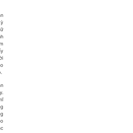
ăn
kỳ
nữ
nh
am
ấy
ời
ho
.
an
y.
mĩ
ng
ng
eo
ặc