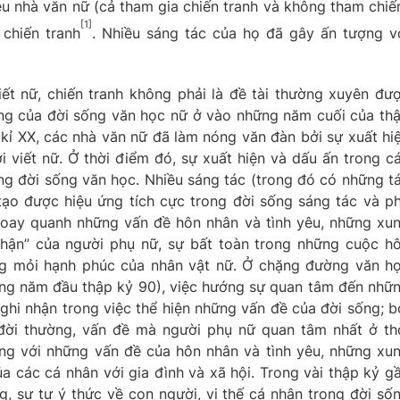
ều nhà văn nữ (cả tham gia chiến tranh và không tham chiế
[1]
 chiến tranh
. Nhiều sáng tác của họ đã gây ấn tượng v
iết nữ, chiến tranh không phải là đề tài thường xuyên đư
ộng của đời sống văn học nữ ở vào những năm cuối của th
 kỉ XX, các nhà văn nữ đã làm nóng văn đàn bởi sự xuất hi
viết nữ. Ở thời điểm đó, sự xuất hiện và dấu ấn trong c
ng đời sống văn học. Nhiều sáng tác (trong đó có những t
ạo được hiệu ứng tích cực trong đời sống sáng tác và p
xoay quanh những vấn đề hôn nhân và tình yêu, những xu
phận” của người phụ nữ, sự bất toàn trong những cuộc h
g mỏi hạnh phúc của nhân vật nữ. Ở chặng đường văn h
ng năm đầu thập kỷ 90), việc hướng sự quan tâm đến nhữ
ghi nhận trong việc thể hiện những vấn đề của đời sống; b
 đời thường, vấn đề mà người phụ nữ quan tâm nhất ở th
ống với những vấn đề của hôn nhân và tình yêu, những xu
a các cá nhân với gia đình và xã hội. Trong vài thập kỷ g
g, sự tự ý thức về con người, vị thế cá nhân trong đời số