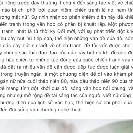
i riêng trước đây thường ít chú ý đến sáng tác viết về chi
 nào bị chi phối bởi quan niệm: chiến tranh là nơi nam tí
gương mặt nữ”. Sự nhìn nhận có phần khiếm diện này đã khi
iến tranh trong văn học có phần bị khuất lấp. Một phươ
 tranh, nhất là từ thời kỳ Đổi mới, với sự phát triển đột kh
iều cây bút nữ tiếp cận, thể hiện những vấn đề của đời số
 các cây bút nữ viết về chiến tranh, đề tài vốn được cho 
ấy những sắc thái độc đáo của các cây bút nữ khi đề cập đ
ng hậu chiến từ những tác động của cuộc chiến tranh vừa 
đã đặt ra nhiều vấn đề cần được tiếp tục được luận giải 
h trong truyện ngắn là một phương diện để đi vào khám p
ngắn nữ nửa cuối thập niên 80, nửa đầu thập niên 90 của t
ề mang tính đột khởi của đời sống văn học nói chung, v
ũng như sự mở rộng đề tài sáng tác của người viết nữ cũng 
ương diện của lịch sử văn học, thể hiện sự chi phối của
 đến đời sống văn chương nghệ thuật.