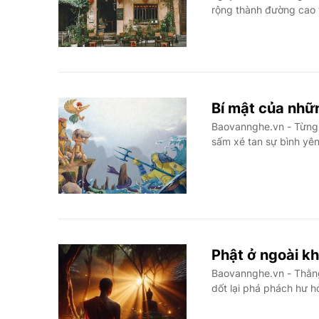
rộng thành đường cao 
Bí mật của nhữ
Baovannghe.vn - Từng k
sấm xé tan sự bình yê
Phật ở ngoài k
Baovannghe.vn - Thằng 
dốt lại phá phách hư hỏ