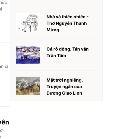
chức
i
Nhà và thiên nhiên -
Thơ Nguyễn Thanh
Mừng
Cá rô đồng. Tản văn
Trần Tâm
n xi
Mặt trời nghiêng.
Truyện ngắn của
Dương Giao Linh
yên
ời
ở