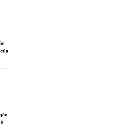
ấm
 của
ngắn
nh