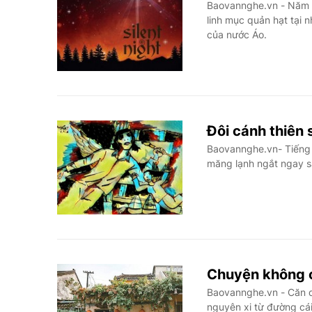
Baovannghe.vn - Năm 1
linh mục quản hạt tại 
của nước Áo.
Đôi cánh thiên
Baovannghe.vn- Tiếng 
măng lạnh ngắt ngay s
Chuyện không 
Baovannghe.vn - Căn q
nguyên xi từ đường cá