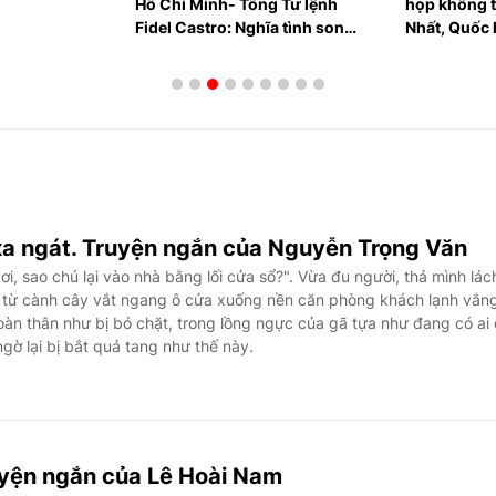
Tổng Tư lệnh
họp không thường lệ thứ
Đường lậ
Nghĩa tình son
Nhất, Quốc hội Khóa XVI
của truy
xa ngát. Truyện ngắn của Nguyễn Trọng Văn
 từ cành cây vắt ngang ô cửa xuống nền căn phòng khách lạnh vắng
oàn thân như bị bó chặt, trong lồng ngực của gã tựa như đang có ai
gờ lại bị bắt quả tang như thế này.
yện ngắn của Lê Hoài Nam