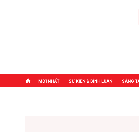
MỚI NHẤT
SỰ KIỆN & BÌNH LUẬN
SÁNG T