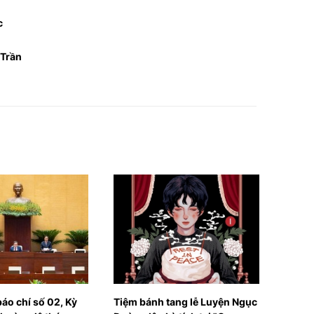
c
 Trần
h tang lễ Luyện Ngục
Mời độc giả đón đọc báo Văn
Tr