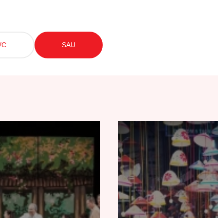
ỚC
SAU