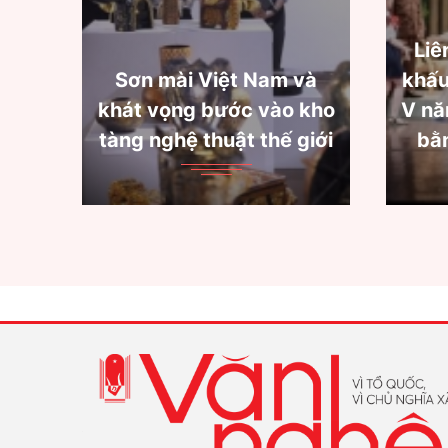
Liên hoan quốc tế sân
Nam và
khấu thử nghiệm lần thứ
vào kho
V năm 2022: Tìm sự cân
thế giới
bằng giữa " Thử" và "
Nghiệm"