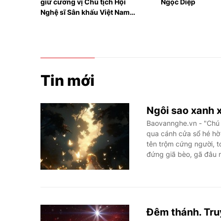
h Hội
Ngọc Diệp
Hồ Chí Minh- 
ệt Nam
Fidel Castro: 
1
sắt đặc biệt”
Tin mới
Ngôi sao xanh 
Baovannghe.vn - "Chú ơi, sao chú lại vào nhà bằng lối cửa sổ?". Vừa đu người, thả mình lách
qua cánh cửa sổ hé hờ
tên trộm cứng người, t
đứng giã bèo, gã đâu n
Đêm thánh. Tru