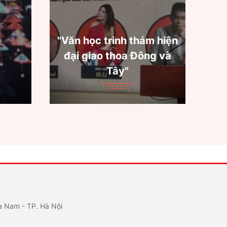
thám hiện
Từ Hội Làng đến thương
 Đông và
hiệu Mộc Kim Bồng – Hội
An
a Nam - TP. Hà Nội