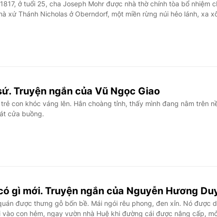
817, ở tuổi 25, cha Joseph Mohr được nhà thờ chính tòa bổ nhiệm 
nhà xứ Thánh Nicholas ở Oberndorf, một miền rừng núi hẻo lánh, xa xô
 sứ. Truyện ngắn của Vũ Ngọc Giao
trẻ con khóc váng lên. Hắn choàng tỉnh, thấy mình đang nằm trên nề
át cửa buồng.
có gì mới. Truyện ngắn của Nguyễn Hương Du
uán được thưng gỗ bốn bề. Mái ngói rêu phong, đen xỉn. Nó được d
i vào con hẻm, ngay vườn nhà Huệ khi đường cái được nâng cấp, m