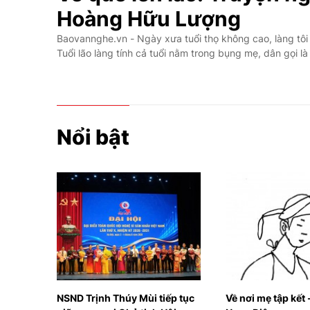
Hoàng Hữu Lượng
Baovannghe.vn - Ngày xưa tuổi thọ không cao, làng tôi có
Tuổi lão làng tính cả tuổi nằm trong bụng mẹ, dân gọi là
Nổi bật
 tiếp tục
Về nơi mẹ tập kết - Thơ Đinh
Khai mạc chuy