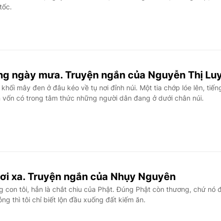
tốc.
ng ngày mưa. Truyện ngắn của Nguyễn Thị Lu
hối mây đen ở đâu kéo về tụ nơi đỉnh núi. Một tia chớp lóe lên, tiến
n vốn có trong tâm thức những người dân đang ở dưới chân núi.
hơi xa. Truyện ngắn của Nhụy Nguyên
con tôi, hẳn là chắt chiu của Phật. Đúng Phật còn thương, chứ nó 
ng thì tôi chỉ biết lộn đầu xuống đất kiếm ăn.