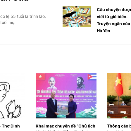
Câu chuyện đượ
 lệ 55 tuổi là trình lão.
viết từ gió biển.
 tuổi mụ.
Truyện ngắn của
Hà Yên
ên đề “Chủ tịch
Thông cáo báo chí số 02, Kỳ
Tiệm bán