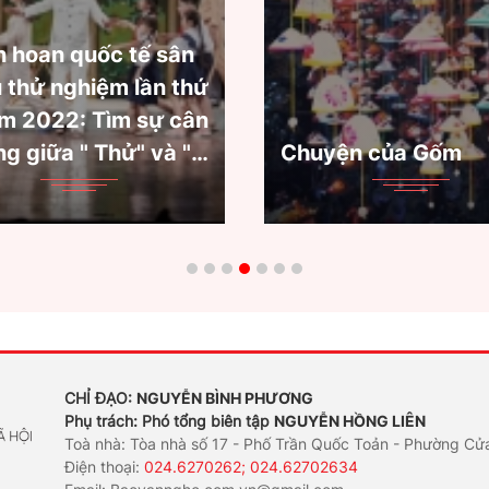
"Văn học trinh 
đại giao thoa
Chuyện của Gốm
Tây"
CHỈ ĐẠO:
NGUYỄN BÌNH PHƯƠNG
Phụ trách: Phó tổng biên tập
NGUYỄN HỒNG LIÊN
Toà nhà: Tòa nhà số 17 - Phố Trần Quốc Toản - Phường Cử
Điện thoại:
024.6270262; 024.62702634