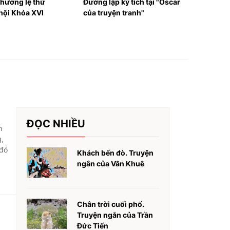
p kỳ tích tại "Oscar
nghệ số 32/2026
Hữ
ện tranh"
ĐỌC NHIỀU
,
 đó
Khách bến đò. Truyện
ngắn của Vân Khuê
Chân trời cuối phố.
Truyện ngắn của Trần
Đức Tiến