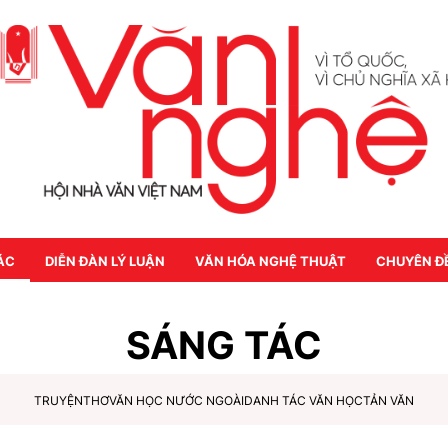
ÁC
DIỄN ĐÀN LÝ LUẬN
VĂN HÓA NGHỆ THUẬT
CHUYÊN Đ
SÁNG TÁC
TRUYỆN
THƠ
VĂN HỌC NƯỚC NGOÀI
DANH TÁC VĂN HỌC
TẢN VĂN