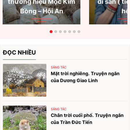
thương hiệu Mộc Kim
di sản ( ti
Bồng – Hội An
hế
ĐỌC NHIỀU
SÁNG TÁC
Mặt trời nghiêng. Truyện ngắn
của Dương Giao Linh
SÁNG TÁC
Chân trời cuối phố. Truyện ngắn
của Trần Đức Tiến