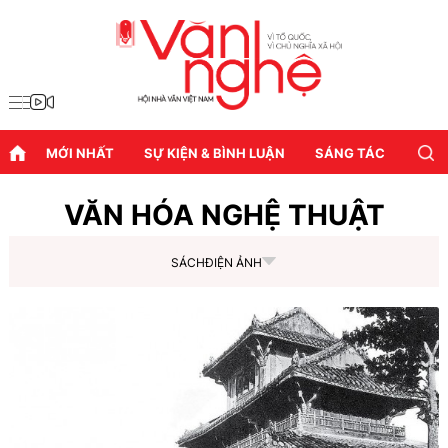
MỚI NHẤT
SỰ KIỆN & BÌNH LUẬN
SÁNG TÁC
DIỄN
VĂN HÓA NGHỆ THUẬT
SÁCH
ĐIỆN ẢNH