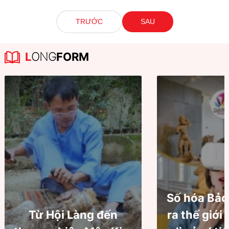
TRƯỚC
SAU
L
ONG
FORM
Số hóa Bảo
Từ Hội Làng đến
ra thế giới