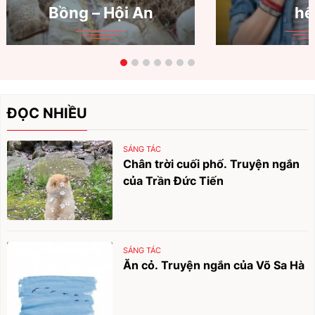
Bồng – Hội An
hế
ĐỌC NHIỀU
SÁNG TÁC
Chân trời cuối phố. Truyện ngắn
của Trần Đức Tiến
SÁNG TÁC
Ăn cỏ. Truyện ngắn của Võ Sa Hà