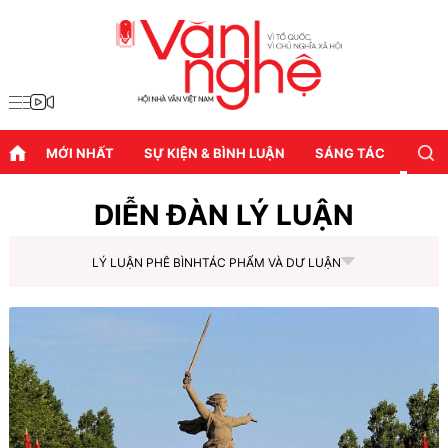
MỚI NHẤT
SỰ KIỆN & BÌNH LUẬN
SÁNG TÁC
DIỄN
DIỄN ĐÀN LÝ LUẬN
LÝ LUẬN PHÊ BÌNH
TÁC PHẨM VÀ DƯ LUẬN