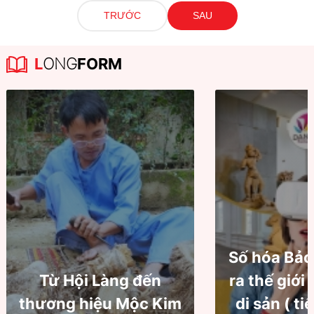
TRƯỚC
SAU
L
ONG
FORM
Số hóa Bảo
Từ Hội Làng đến
ra thế giới
thương hiệu Mộc Kim
di sản ( ti